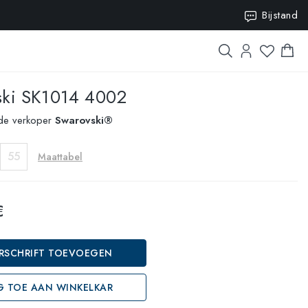
Bijstand
0
ki
SK1014 4002
rde verkoper
Swarovski®
55
Maattabel
€
RSCHRIFT TOEVOEGEN
 TOE AAN WINKELKAR