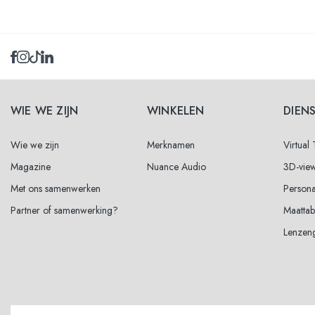
Selecteer maten
53
voor
WIE WE ZIJN
WINKELEN
DIEN
55
Waarschuw mij
Wie we zijn
Merknamen
Virtual
Magazine
Nuance Audio
3D-vie
Met ons samenwerken
Persona
Partner of samenwerking?
Maattab
Lenzen