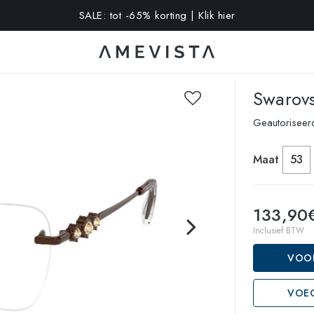
SALE: tot -65% korting | Klik hier
-10% extra op alle brillen met glazen op sterkte | Code: VISION1
Swarovs
Geautorisee
Maat
53
133,90
Inclusief BTW
VOO
VOEG