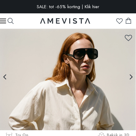
-10% extra op alle brillen met glazen op sterkte | Code:
VISION10
Try On
Bekijk in 3D