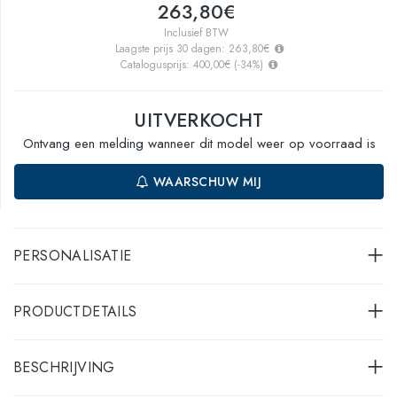
263,80€
Inclusief BTW
Laagste prijs 30 dagen:
263,80€
Catalogusprijs:
400,00€
(
-34
%)
UITVERKOCHT
Ontvang een melding wanneer dit model weer op voorraad is
WAARSCHUW MIJ
PERSONALISATIE
PRODUCTDETAILS
BESCHRIJVING