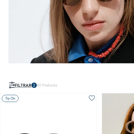
FILTRAR
2
60
Productos
Try On