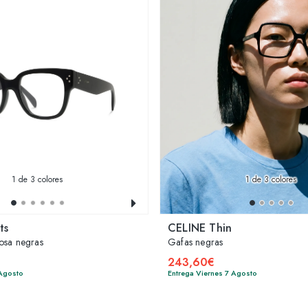
1
de 3 colores
1
de 3 colores
ts
CELINE Thin
osa negras
Gafas negras
243,60€
 Agosto
Entrega Viernes 7 Agosto