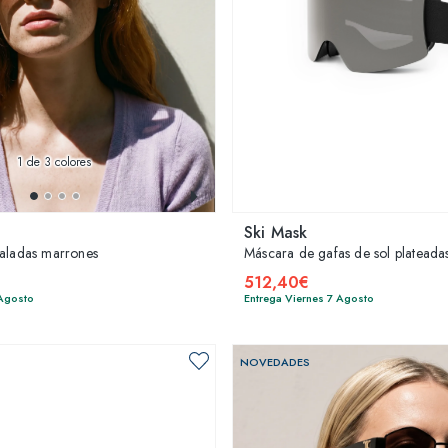
1
de 3 colores
Ski Mask
valadas marrones
Máscara de gafas de sol plateada
512,40€
 Agosto
Entrega Viernes 7 Agosto
NOVEDADES