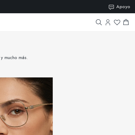
SION15
Apoyo
s y mucho más.