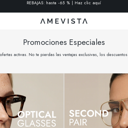
extra en todas las gafas con cristales graduados | Código: VI
Promociones Especiales
ofertas activas. No te pierdas las ventajas exclusivas, los descuento