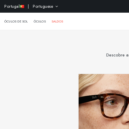
-10% 
Portugal
| Portuguese
ÓCULOS DE SOL
ÓCULOS
SALDOS
Descobre as