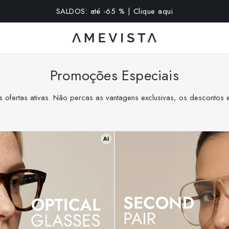
extra em todos os óculos com lentes graduadas | Código: VI
Promoções Especiais
 ofertas ativas. Não percas as vantagens exclusivas, os descontos e