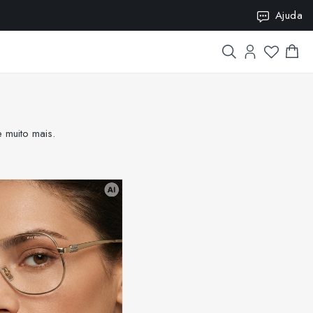
SION10
Ajuda
 muito mais.