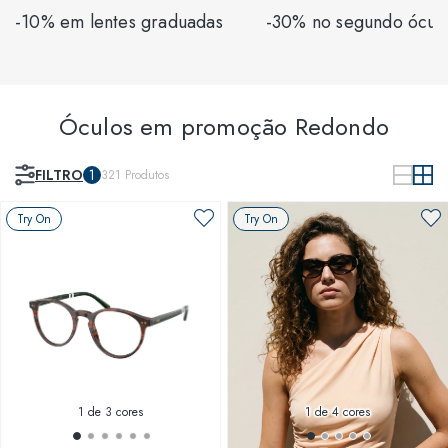
-10% em lentes graduadas
-30% no segundo ócul
Óculos em promoção Redondo
FILTRO
1
321
Produtos
Try On
Try On
1
de 3 cores
1
de 4 cores