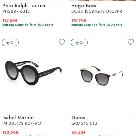
Polo Ralph Lauren
Hugo Boss
PH2297 6315
BOSS 1859/G/S 086/PR
115,50€
119,70€
Entrega Segunda-feira 10 Agosto
Entrega Segunda-feira 10 Agosto
Try On
Try On
Isabel Marant
Guess
IM 0051/S 807/9O
GU7645 01B
132,90€
60,50€