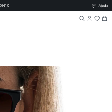
SION10
Ajuda