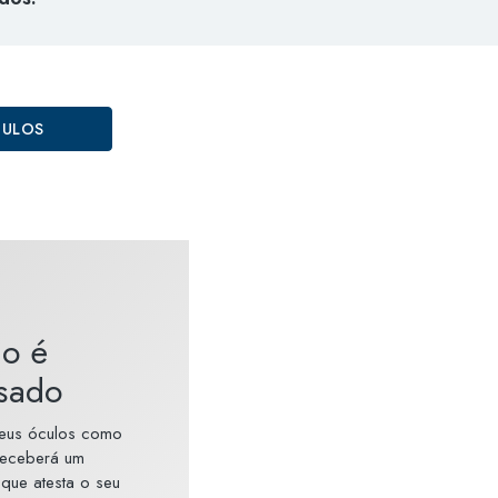
CULOS
lo é
sado
seus óculos como
receberá um
 que atesta o seu