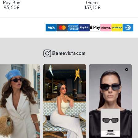
Ray-Ban
Gucci
95,50€
157,10€
@amevistacom