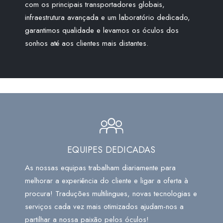
com os principais transportadores globais,
infraestrutura avançada e um laboratório dedicado,
garantimos qualidade e levamos os óculos dos
sonhos até aos clientes mais distantes.
EQUIPES DEDICADAS
As nossas equipas trabalham diariamente para
melhorar a experiência do cliente e ligar a oferta à
procura! Traduções multilingues, novas tecnologias e
serviços cada vez mais otimizados ajudam-nos a
partilhar a nossa paixão pelos óculos!