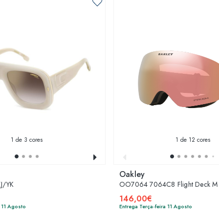
1
de 3 cores
1
de 12 cores
Oakley
J/YK
OO7064 7064C8 Flight Deck M
146,00€
a 11 Agosto
Entrega Terça-feira 11 Agosto