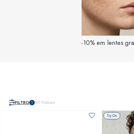
-10% em lentes gr
FILTRO
1
301
Produtos
Try On