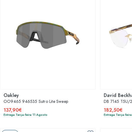
Oakley
David Beck
OO9465 946535 Sutro Lite Sweep
DB 7145 T5U/
137,90€
182,50€
Entrega Terça-feira 11 Agosto
Entrega Terça-feir