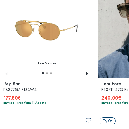
1
de 2 cores
Ray-Ban
Tom Ford
RB3775M F133W4
FT0711 47Q Fa
177,80€
240,00€
Entrega Terça-feira 11 Agosto
Entrega Terça-feir
Try On