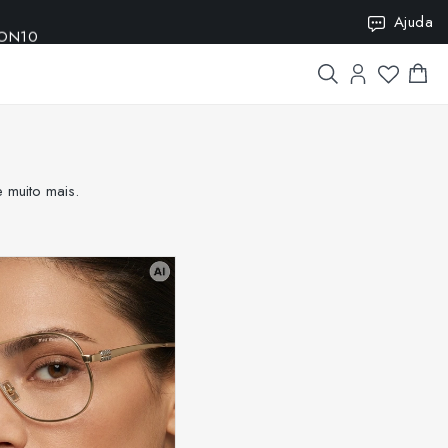
SION10
Ajuda
 muito mais.