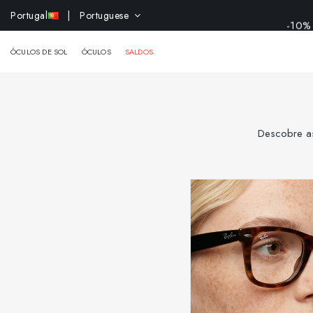
-10% 
Portugal
| Portuguese
ÓCULOS DE SOL
ÓCULOS
SALDOS
Descobre as