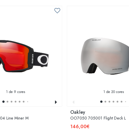
1
de 9 cores
1
de 20 cores
Oakley
4 Line Miner M
OO7050 705001 Flight Deck L
146,00€