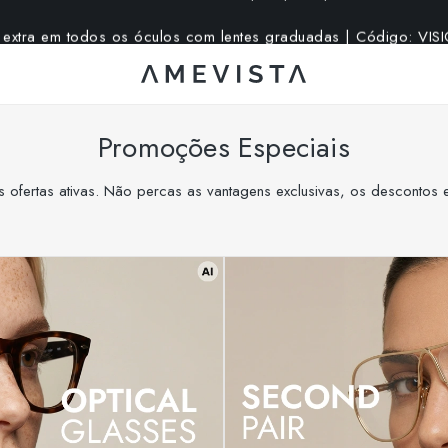
extra em todos os óculos com lentes graduadas | Código: VI
Promoções Especiais
 ofertas ativas. Não percas as vantagens exclusivas, os descontos e