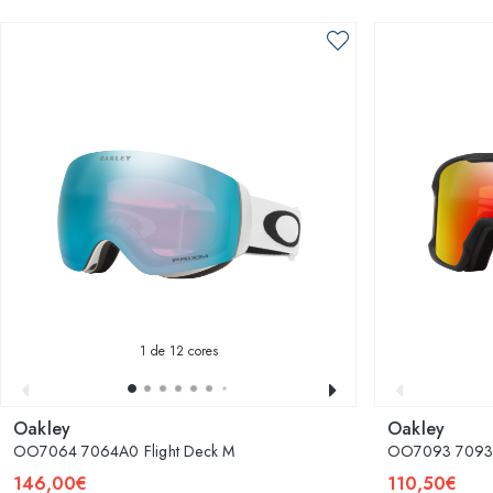
1
de 12 cores
Oakley
Oakley
OO7064 7064A0 Flight Deck M
OO7093 70930
146,00€
110,50€