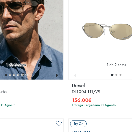
1
de 3 cores
1
de 2 cores
Diesel
usto
DL1004 111/V9
156,00€
a 11 Agosto
Entrega Terça-feira 11 Agosto
Try On