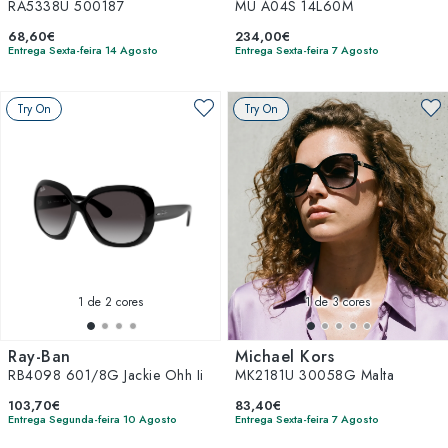
RA5338U 500187
MU A04S 14L60M
68,60€
234,00€
Entrega Sexta-feira 14 Agosto
Entrega Sexta-feira 7 Agosto
Try On
Try On
1
de 2 cores
1
de 3 cores
Ray-Ban
Michael Kors
RB4098 601/8G Jackie Ohh Ii
MK2181U 30058G Malta
103,70€
83,40€
Entrega Segunda-feira 10 Agosto
Entrega Sexta-feira 7 Agosto