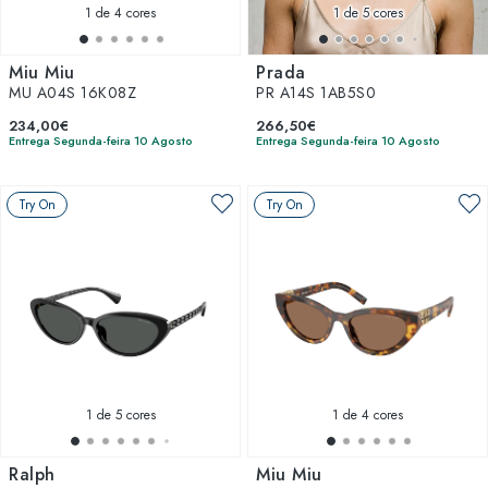
1
de 4 cores
1
de 5 cores
Miu Miu
Prada
MU A04S 16K08Z
PR A14S 1AB5S0
234,00€
266,50€
Entrega Segunda-feira 10 Agosto
Entrega Segunda-feira 10 Agosto
Try On
Try On
1
de 5 cores
1
de 4 cores
Ralph
Miu Miu