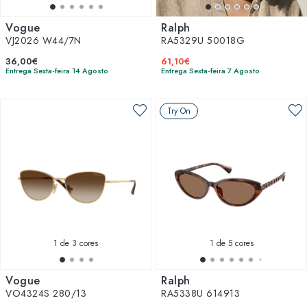
Vogue
Ralph
VJ2026 W44/7N
RA5329U 50018G
36,00€
61,10€
Entrega Sexta-feira 14 Agosto
Entrega Sexta-feira 7 Agosto
Try On
1
de 3 cores
1
de 5 cores
Vogue
Ralph
VO4324S 280/13
RA5338U 614913