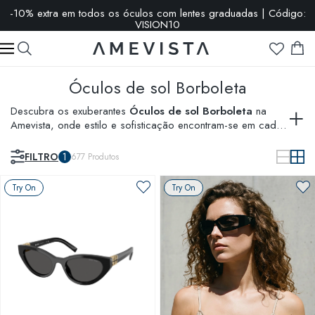
-10% extra em todos os óculos com lentes graduadas | Código:
VISION10
Óculos de sol Borboleta
Descubra os exuberantes
Óculos de sol Borboleta
na
Amevista, onde estilo e sofisticação encontram-se em cada
detalhe. Inspirados na elegância natural, estes óculos são
perfeitos para quem busca um toque de charme e
FILTRO
1
677
Produtos
originalidade. Combine-os com nossos
Try On
Try On