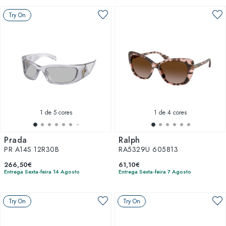
Try On
1
de 5 cores
1
de 4 cores
Prada
Ralph
PR A14S 12R30B
RA5329U 605813
266,50€
61,10€
Entrega Sexta-feira 14 Agosto
Entrega Sexta-feira 7 Agosto
Try On
Try On