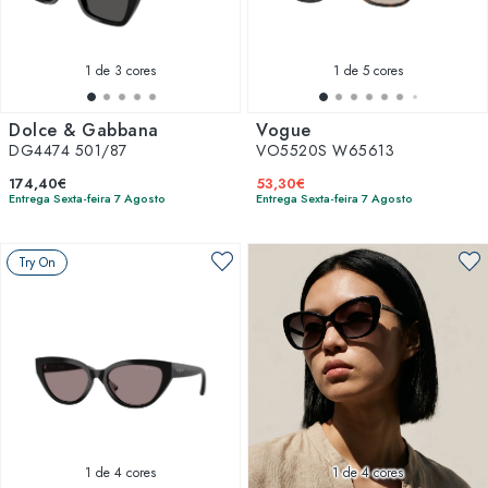
1
de 3 cores
1
de 5 cores
Dolce & Gabbana
Vogue
DG4474 501/87
VO5520S W65613
174,40€
53,30€
Entrega Sexta-feira 7 Agosto
Entrega Sexta-feira 7 Agosto
Try On
1
de 4 cores
1
de 4 cores