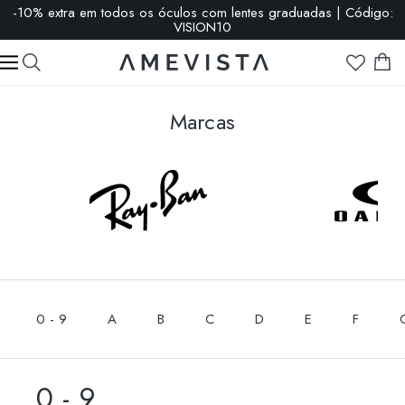
-10% extra em todos os óculos com lentes graduadas | Código:
VISION10
Marcas
0 - 9
A
B
C
D
E
F
0 - 9