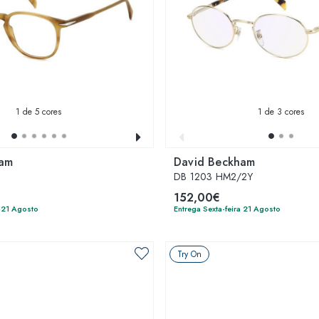
1
de 5 cores
1
de 3 cores
ham
David Beckham
DB 1203 HM2/2Y
152,00€
a 21 Agosto
Entrega Sexta-feira 21 Agosto
Try On