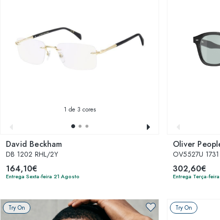
1
de 3 cores
David Beckham
Oliver Peopl
DB 1202 RHL/2Y
OV5527U 1731
164,10€
302,60€
Entrega Sexta-feira 21 Agosto
Entrega Terça-feir
Try On
Try On