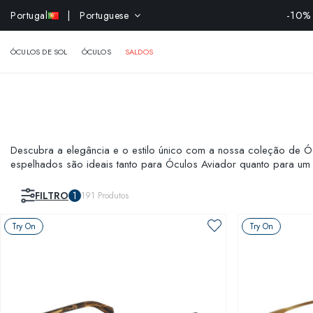
-10% 
Portugal
| Portuguese
ÓCULOS DE SOL
ÓCULOS
SALDOS
Descubra a elegância e o estilo único com a nossa coleção de 
espelhados são ideais tanto para Óculos Aviador quanto para um
assegurando conforto visual em qualquer ambiente. Escolha entre 
FILTRO
1
191
Produtos
Try On
Try On