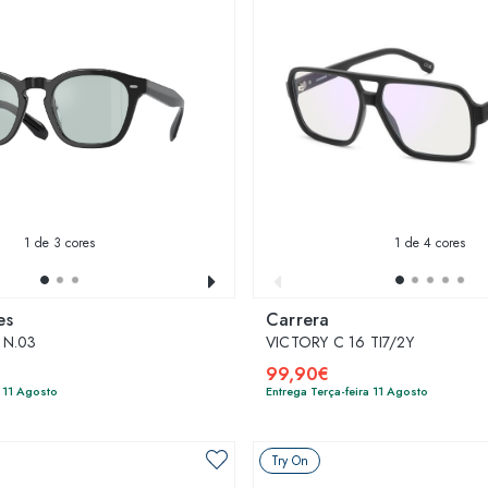
1
de 3 cores
1
de 4 cores
es
Carrera
 N.03
VICTORY C 16 TI7/2Y
99,90€
a 11 Agosto
Entrega Terça-feira 11 Agosto
Try On