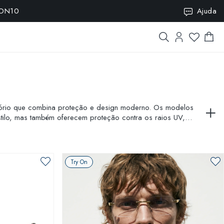
SION10
Ajuda
sório que combina proteção e design moderno. Os modelos
tilo, mas também oferecem proteção contra os raios UV,
ressalta sua personalidade.
Try On