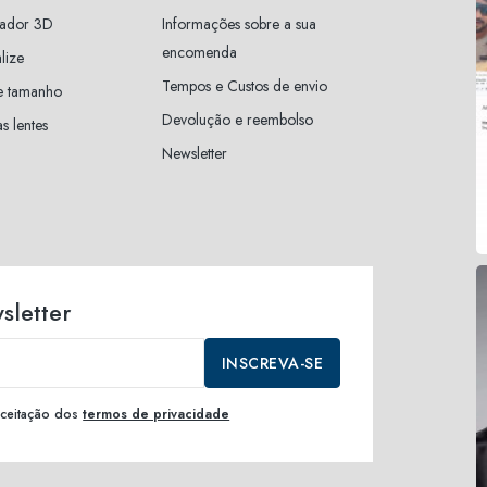
zador 3D
Informações sobre a sua
encomenda
lize
Tempos e Custos de envio
e tamanho
Devolução e reembolso
s lentes
Newsletter
sletter
INSCREVA-SE
 aceitação dos
termos de privacidade