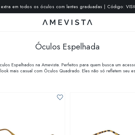
extra em todos os óculos com lentes graduadas | Código: VI
Óculos Espelhada
Óculos Espelhados na Amevista. Perfeitos para quem busca um aces
 look mais casual com Óculos Quadrado. Eles não só refletem seu es
uma variedade de formas e cores para encontrar o par perfeito que 