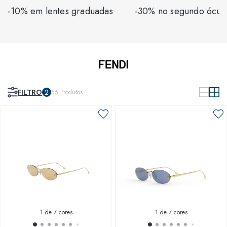
-10% em lentes graduadas
-30% no segundo ócul
FILTRO
2
56
Produtos
1
de 7 cores
1
de 7 cores