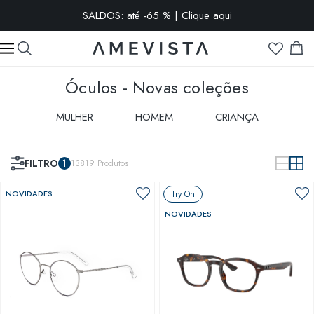
-10% extra em todos os óculos com lentes graduadas | Código:
VISION10
Óculos - Novas coleções
MULHER
HOMEM
CRIANÇA
FILTRO
1
13819
Produtos
NOVIDADES
Try On
NOVIDADES