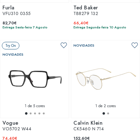
Furla
Ted Baker
VFU310 0355
TB8279 132
82,70€
66,40€
Entrega Sexta-feira 7 Agosto
Entrega Segunda-feira 10 Agosto
Try On
NOVIDADES
NOVIDADES
1
de 5 cores
1
de 2 cores
Vogue
Calvin Klein
VO5702 W44
CK5460 N 714
74,40€
152,60€