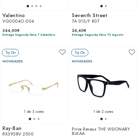
Valentino
Seventh Street
VG0004O-004
7A 015/F 807
344,00€
24,40€
Entrega Segunda-feira 7 Setembro
Entrega Segunda-feira 10 Agosto
Try On
Try On
NOVIDADES
NOVIDADES
1
de 3 cores
1
de 2 cores
Ray-Ban
Prive Revaux THE VISIONARY
BLKAA
RX3928V 2500