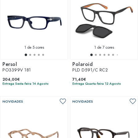
1
de 5 cores
1
de 7 cores
Persol
Polaroid
PO3399V 181
PLD D591/C RC2
204,00€
71,40€
Entrega Sexta-feira 14 Agosto
Entrega Quarta-feira 12 Agosto
NOVIDADES
NOVIDADES