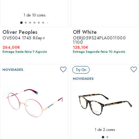
1
de 10 cores
Oliver Peoples
Off White
OV5004 1745 Riley-r
OERJ059S24PLA0011000
1100
264,00€
128,10€
Entrega Sexta-feira 7 Agosto
Entrega Segunda-feira 10 Agosto
NOVIDADES
Try On
NOVIDADES
1
de 2 cores