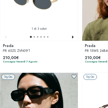
1
di 3 colori
Prada
Prada
PR 65ZS ZVN09T
PR 15WS 24B4
210,00€
210,00€
Consegna Venerdì 7 Agosto
Consegna Venerdì
Try On
Try On