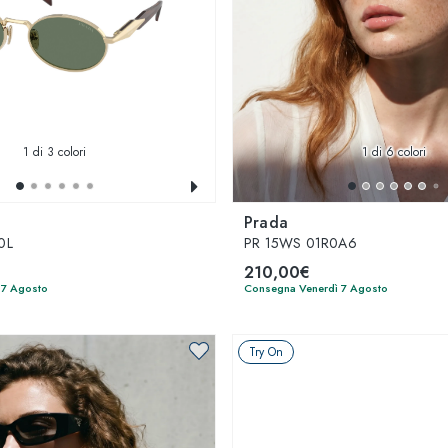
1
di 3 colori
1
di 6 colori
Prada
0L
PR 15WS 01R0A6
210,00€
 7 Agosto
Consegna Venerdì 7 Agosto
Try On