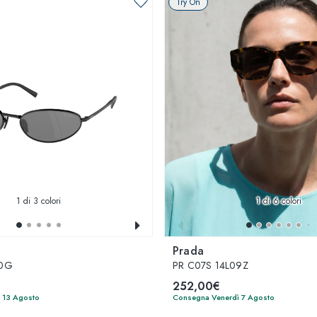
Try On
1
di 3 colori
1
di 6 colori
Prada
60G
PR C07S 14L09Z
252,00€
 13 Agosto
Consegna Venerdì 7 Agosto