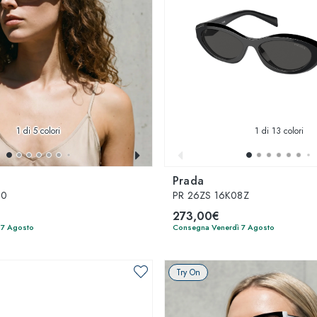
1
di 5 colori
1
di 13 colori
Prada
S0
PR 26ZS 16K08Z
273,00€
 7 Agosto
Consegna Venerdì 7 Agosto
Try On