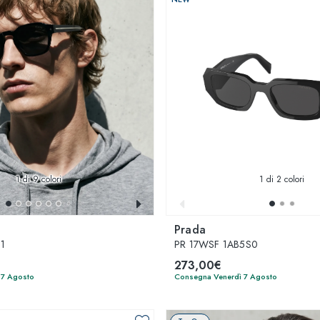
1
di 9 colori
1
di 2 colori
Prada
1
PR 17WSF 1AB5S0
273,00€
 7 Agosto
Consegna Venerdì 7 Agosto