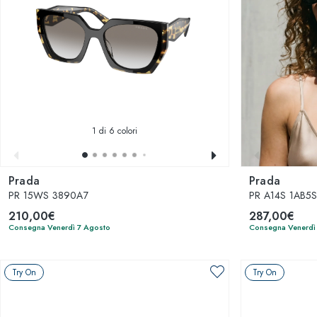
1
di 6 colori
Prada
Prada
PR 15WS 3890A7
PR A14S 1AB5
210,00€
287,00€
Consegna Venerdì 7 Agosto
Consegna Venerdì
Try On
Try On