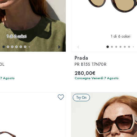
1
di 6 colori
1
di 6 colori
Prada
0L
PR B15S 17N70R
280,00€
 7 Agosto
Consegna Venerdì 7 Agosto
Try On