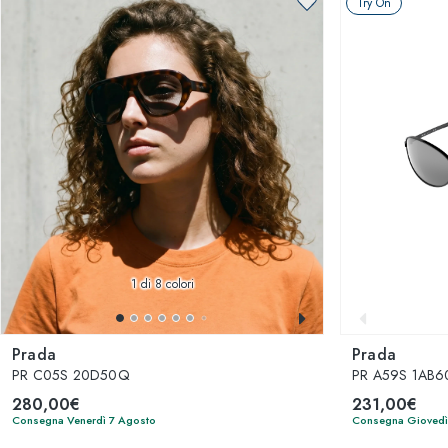
Try On
1
di 8 colori
Prada
Prada
PR C05S 20D50Q
PR A59S 1AB
280,00€
231,00€
Consegna Venerdì 7 Agosto
Consegna Giovedì