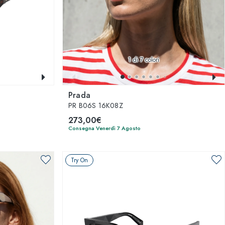
1
di 7 colori
Prada
PR B06S 16K08Z
273,00€
Consegna Venerdì 7 Agosto
Try On