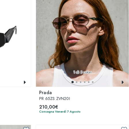
1
di 3 colori
Prada
PR 65ZS ZVN20I
210,00€
Consegna Venerdì 7 Agosto