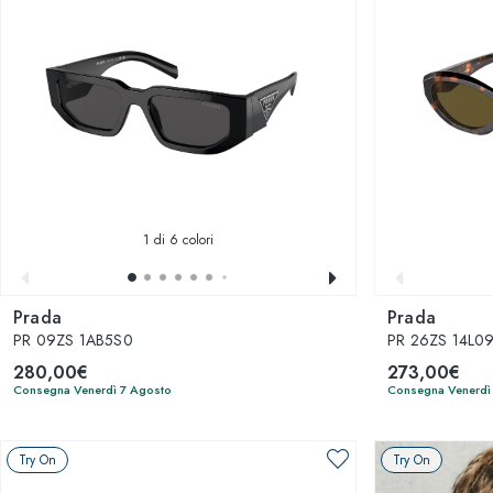
1
di 6 colori
Prada
Prada
PR 09ZS 1AB5S0
PR 26ZS 14L0
280,00€
273,00€
Consegna Venerdì 7 Agosto
Consegna Venerdì
Try On
Try On