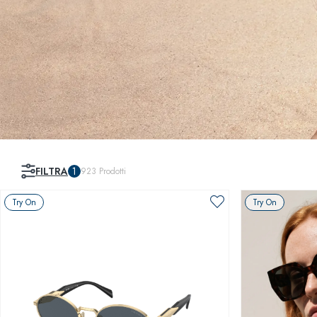
FILTRA
1
923
Prodotti
Try On
Try On