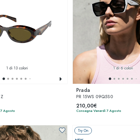
1
di 13 colori
1
di 6 colori
Prada
9Z
PR 15WS 09Q5S0
210,00€
 7 Agosto
Consegna Venerdì 7 Agosto
Try On
NEW