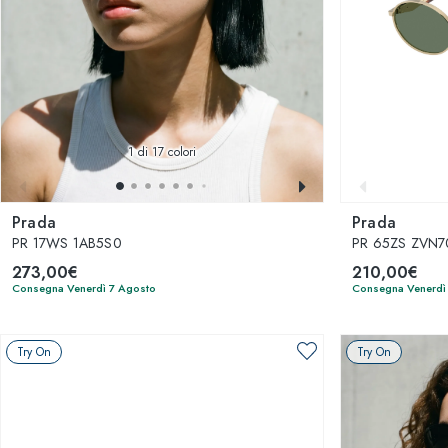
1
di 17 colori
Prada
Prada
PR 17WS 1AB5S0
PR 65ZS ZVN7
273,00€
210,00€
Consegna Venerdì 7 Agosto
Consegna Venerdì
Try On
Try On