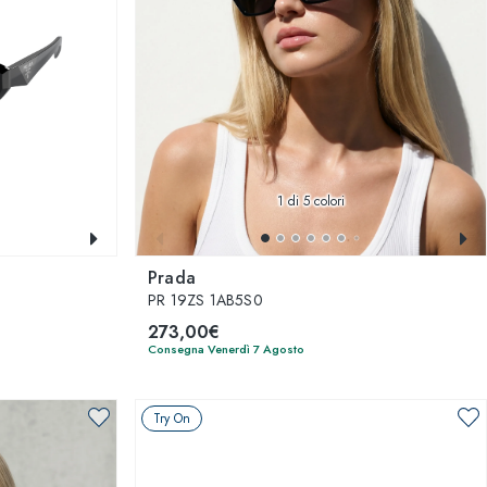
1
di 5 colori
Prada
PR 19ZS 1AB5S0
273,00€
Consegna Venerdì 7 Agosto
Try On