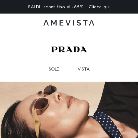
15% extra su tutti gli occhiali con lenti graduate | Codice: VISION
SOLE
VISTA