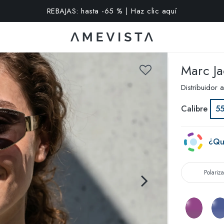
extra en todas las gafas con cristales graduados | Código: VI
Marc J
Distribuidor 
Calibre
5
¿Qui
Polariz