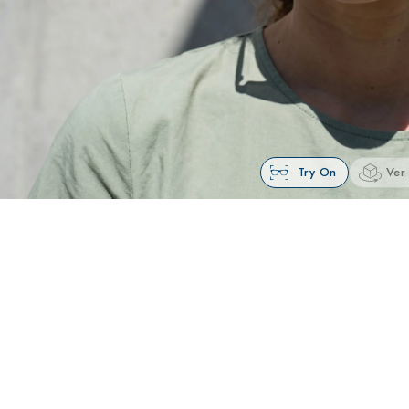
Try On
Ver