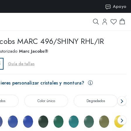
SION15
Apoyo
acobs
MARC 496/SHINY RHL/IR
autorizado
Marc Jacobs®
5
Guía de tallas
eres personalizar cristales y montura?
ados
Color único
Degradados
T