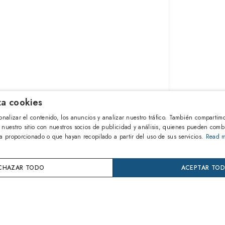
iza cookies
164,00
onalizar el contenido, los anuncios y analizar nuestro tráfico. También compartim
 nuestro sitio con nuestros socios de publicidad y análisis, quienes pueden comb
a proporcionado o que hayan recopilado a partir del uso de sus servicios.
Read 
AÑA
S
CHAZAR TODO
ACEPTAR TO
Compra
Paga en 
24 mes