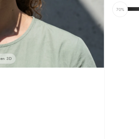
70%
 en 3D