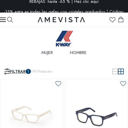
-15% extra en todas las gafas con cristales graduados | Código:
VISION15
MUJER
HOMBRE
FILTRAR
1
190
Productos