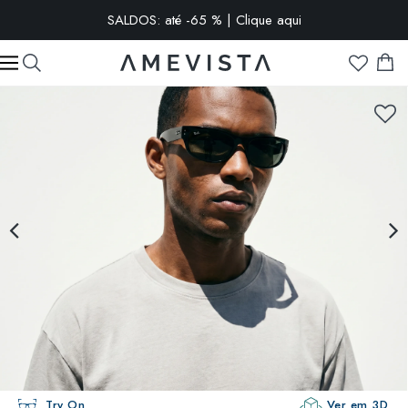
SALDOS: até -65 % | Clique aqui
-10% extra em todos os óculos com lentes graduadas | Código:
VISION10
Try On
Ver em 3D