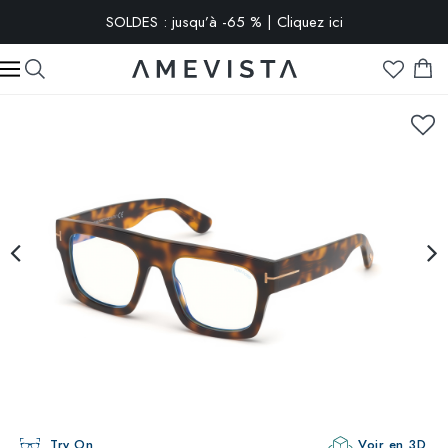
SOLDES : jusqu’à -65 % | Cliquez ici
-10% extra sur toutes les lunettes avec verres correcteurs | Code
: VISION10
Try On
Voir en 3D