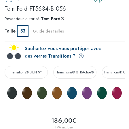
Tom Ford
FT5634-B 056
Revendeur autorisé
Tom Ford®
Taille
53
Guide des tailles
Souhaitez-vous vous protéger avec
des verres Transitions ?
Transitions® GEN S™
Transitions® XTRActive®
Transitions® Co
186,00€
TVA incluse