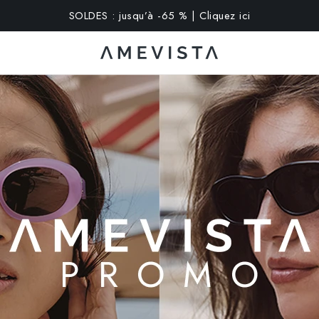
SOLDES : jusqu’à -65 % | Cliquez ici
xtra sur toutes les lunettes avec verres correcteurs | Code : V