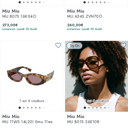
Miu Miu
Miu Miu
MU B07S 16K04O
MU A54S ZVN70O
273,00€
260,00€
Livraison: Lundi 10 Août
Livraison: Lundi 10 Août
Try On
1
sur 6 couleurs
1
sur 4 couleurs
Miu Miu
Miu Miu
MU 11WS 14L20I 0mu 11ws
MU B01S 26E10R