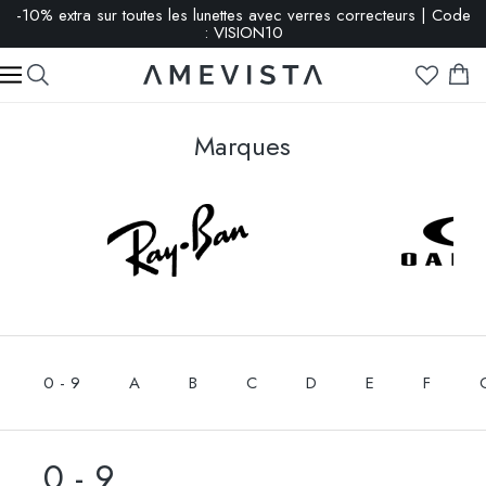
-10% extra sur toutes les lunettes avec verres correcteurs | Code
: VISION10
Marques
0 - 9
A
B
C
D
E
F
0 - 9