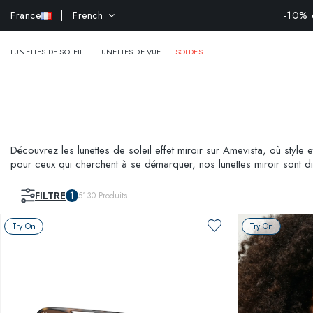
-10% e
France
| French
LUNETTES DE SOLEIL
LUNETTES DE VUE
SOLDES
Découvrez les lunettes de soleil effet miroir sur Amevista, où style 
pour ceux qui cherchent à se démarquer, nos lunettes miroir sont di
notre fonctionnalité Virtual Try-On pour les essayer instantanément et 
FILTRE
1
5130
Produits
Try On
Try On