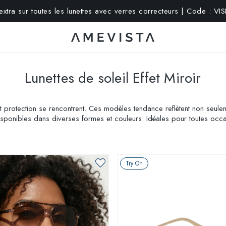
xtra sur toutes les lunettes avec verres correcteurs | Code : V
Lunettes de soleil Effet Miroir
et protection se rencontrent. Ces modèles tendance reflètent non seulem
sponibles dans diverses formes et couleurs. Idéales pour toutes occas
trouvez votre parfait reflet de style!
Try On