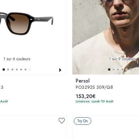
1
sur 6 couleurs
1
sur 9 couleurs
Persol
13
PO3292S 309/Q8
153,20€
 Août
Livraison: Lundi 10 Août
Try On