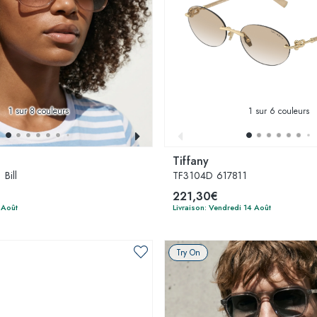
1
sur 8 couleurs
1
sur 6 couleurs
Tiffany
Bill
TF3104D 617811
221,30€
 Août
Livraison: Vendredi 14 Août
Try On