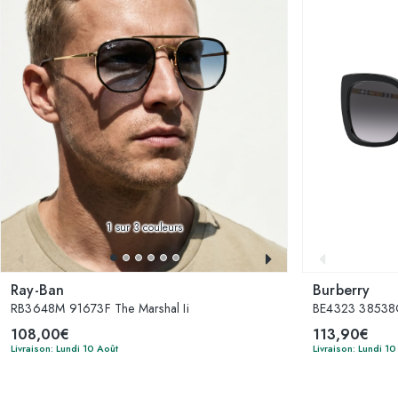
1
sur 3 couleurs
Ray-Ban
Burberry
RB3648M 91673F The Marshal Ii
BE4323 38538G
108,00€
113,90€
Livraison: Lundi 10 Août
Livraison: Lundi 10