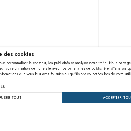
se des cookies
our personnaliser le contenu, les publicités et analyser notre trafic. Nous partag
162,00
ur votre utilisation de notre site avec nos partenaires de publicité et d"analyse q
nformations que vous leur avez fournies ou qu"ils ont collectées lors de votre util
AJO
ILS
FUSER TOUT
ACCEPTER TOU
Achetez
Payer en
Garant