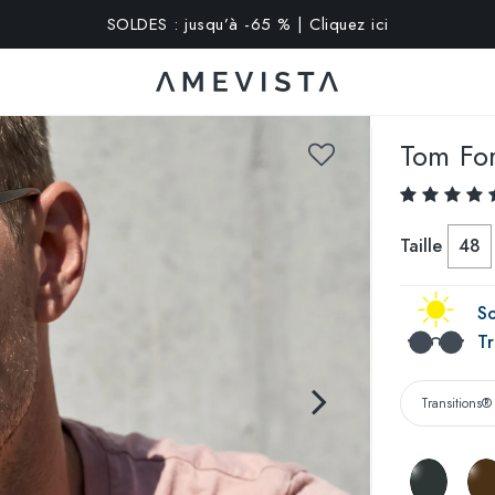
xtra sur toutes les lunettes avec verres correcteurs | Code : V
Tom Fo
Taille
48
So
Tr
Transitions