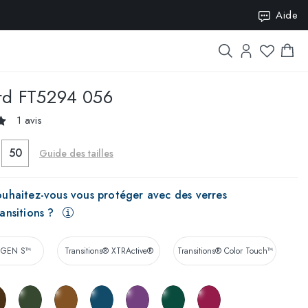
ISION10
Aide
rd
FT5294 056
1 avis
50
Guide des tailles
uhaitez-vous vous protéger avec des verres
ansitions ?
® GEN S™
Transitions® XTRActive®
Transitions® Color Touch™