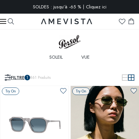
-10% extra sur toutes les lunettes avec verres correcteurs | Code
: VISION10
SOLEIL
VUE
FILTRE
1
861
Produits
Try On
Try On