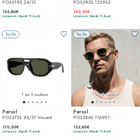
PO3019S 24/31
PO3292S 123932
135,80€
192,50€
Livraison: Mardi 11 Août
Livraison: Mardi 11 Août
Try On
Try On
1
sur 5 couleurs
1
sur 6 couleurs
Persol
Persol
PO3373S 95/31 Vincent
PO3286S 116931
170,50€
135,80€
Livraison: Mardi 11 Août
Livraison: Mardi 11 Août