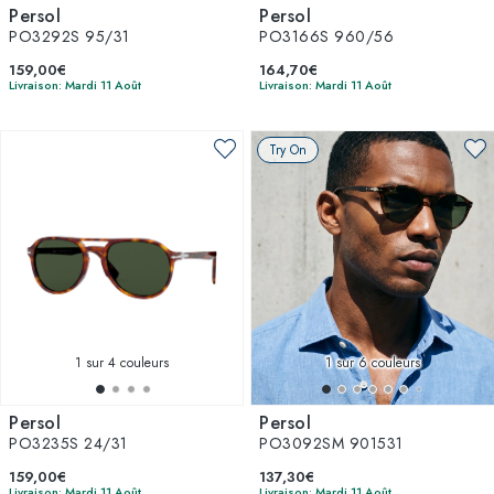
Persol
Persol
PO3292S 95/31
PO3166S 960/56
159,00€
164,70€
Livraison: Mardi 11 Août
Livraison: Mardi 11 Août
Try On
1
sur 4 couleurs
1
sur 6 couleurs
Persol
Persol
PO3235S 24/31
PO3092SM 901531
159,00€
137,30€
Livraison: Mardi 11 Août
Livraison: Mardi 11 Août