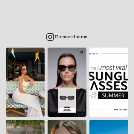
@amevistacom