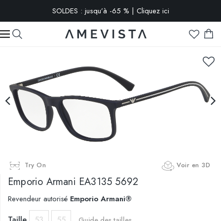
SOLDES : jusqu’à -65 % | Cliquez ici
-10% extra sur toutes les lunettes avec verres correcteurs | Code
: VISION10
Try On
Voir en 3D
Emporio Armani
EA3135 5692
Revendeur autorisé
Emporio Armani®
Taille
53
55
Guide des tailles