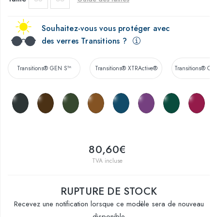
Souhaitez-vous vous protéger avec
des verres Transitions ?
Transitions® GEN S™
Transitions® XTRActive®
Transitions® Co
80,60€
TVA incluse
RUPTURE DE STOCK
Recevez une notification lorsque ce modèle sera de nouveau
disponible