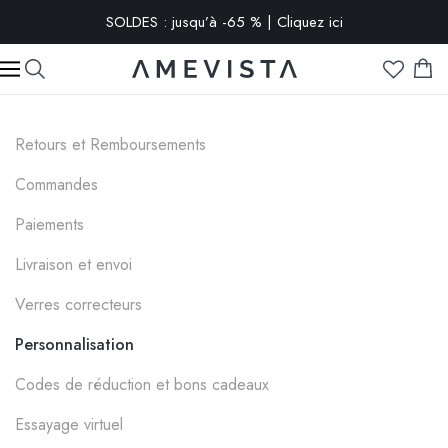
SOLDES : jusqu’à -65 % | Cliquez ici
-10% extra sur toutes les lunettes avec verres correcteurs | Code
: VISION10
Retours et Remboursements
Commandes
Paiements
Livraison et envoi
Verres correcteurs
Personnalisation
Codes de réduction et bons cadeaux
Essayage virtuel