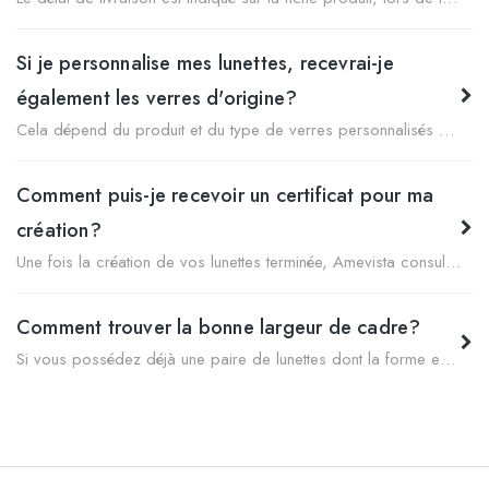
Si je personnalise mes lunettes, recevrai-je
également les verres d'origine?
Cela dépend du produit et du type de verres personnalisés sélectionnés. En personnalisant vos lunettes avec des verres Premium Made in Italy, vous recevrez le produit déjà assemblé avec les verres personnalisés et, dans votre commande, également les verres d’origine. Les verres Premium Made in Italy sont de très haute qualité, technologiquement avancés et ne présentent pas le logo de la marque. En revanche, si vous avez acheté des lunettes Ray-Ban avec des verres personnalisés Ray-Ban Authentic, vous recevrez vos lunettes avec les verres Ray-Ban personnalisés déjà montés. Dans ce cas, les verres de couleur d’origine ne seront pas inclus dans la commande.
Comment puis-je recevoir un certificat pour ma
création?
Une fois la création de vos lunettes terminée, Amevista consultera sa base de données pour savoir combien d'autres clients les ont ainsi personnalisées et on vous enverra, par e-mail, un certificat attestant de votre style unique.
Comment trouver la bonne largeur de cadre?
Si vous possédez déjà une paire de lunettes dont la forme est similaire à celle des montures qui vous intéressent (par exemple, angulaires), vous pouvez vous en servir pour déterminer la largeur qui convient à la forme de votre visage. Il vous suffit d'utiliser une règle standard et de mesurer le haut de la monture d'un point à l'autre. Attention: tous les modèles ne sont pas disponibles dans toutes les tailles. Cela ne devrait pas poser de problème, car vos montures préférées peuvent présenter un écart de ± 2 mm par rapport à la largeur réelle. Dans le cas des lunettes de soleil, l'écart est encore plus grand, car elles ont généralement tendance à être portées un peu plus grandes. Si vous portez des montures angulaires d'une largeur de 138 mm, vous pouvez être sûr que pratiquement toutes les lunettes angulaires d'une largeur de 136 à 140 mm vous iront confortablement. La largeur de mes lunettes est-elle indiquée sur la monture? Malheureusement non, la largeur d'une paire de lunettes n'est pas inscrite sur la monture. La largeur doit être mesurée à l'aide d'une règle.