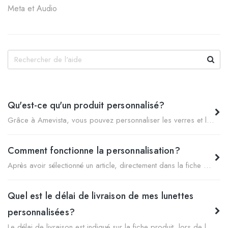
Meta et Audio
Qu'est-ce qu'un produit personnalisé?
Grâce à Amevista, vous pouvez personnaliser les verres et les montures de vos lunettes de soleil. Pour vérifier quels sont les modèles personnalisables, vous devez accéder au catalogue du site et appliquer le filtre «Produit personnalisable».
Comment fonctionne la personnalisation?
Après avoir sélectionné un article, directement dans la fiche produit, vous pouvez personnaliser vos lunettes en quelques clics: Choisissez le type de verres (Couleur unique, Nuancés, Bicolores...) Choisissez la couleur des verres Réglez l'intensité de la couleur (clair 30%, moyen 50%, foncé 70%) Trouvez la monture idéale
Quel est le délai de livraison de mes lunettes
personnalisées?
Le délai de livraison est indiqué sur la fiche produit, lors de la commande et dans l'e-mail de confirmation de la commande. La date de livraison varie en fonction du modèle choisi.