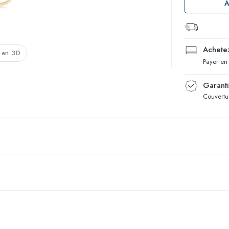
A
Achetez
 en 3D
Payer en
Garant
Couvertur