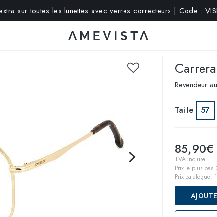
xtra sur toutes les lunettes avec verres correcteurs | Code : V
Carrera
Revendeur au
Taille
57
85,90€
TVA incluse
Prix le plus bas 
Prix catalogue:
1
AJOUTE