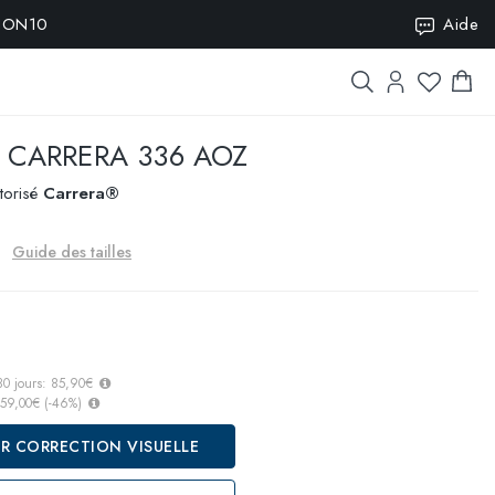
ISION10
Aide
CARRERA 336 AOZ
torisé
Carrera®
Guide des tailles
30 jours:
85,90€
59,00€
(
-46
%)
R CORRECTION VISUELLE