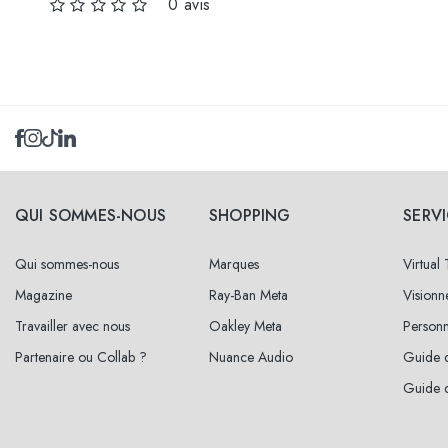
0 avis
Sélectionnez les
tailles
57
jusqu'au
QUI SOMMES-NOUS
SHOPPING
SERV
Qui sommes-nous
Marques
Virtual
Magazine
Ray-Ban Meta
Vision
Travailler avec nous
Oakley Meta
Personn
Partenaire ou Collab ?
Nuance Audio
Guide d
Guide d