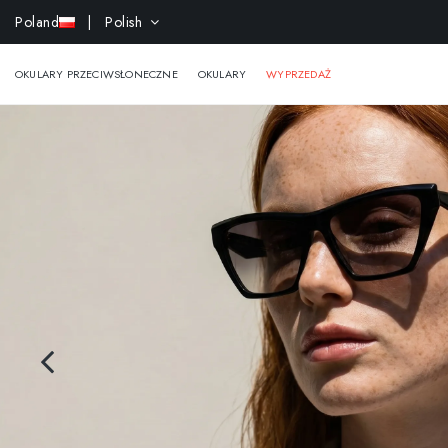
-15% e
Poland
| Polish
OKULARY PRZECIWSŁONECZNE
OKULARY
WYPRZEDAŻ