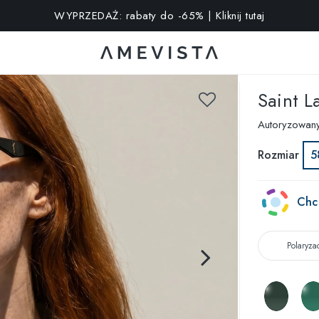
kstra na wszystkie okulary z soczewkami korekcyjnymi | Kod: V
Saint L
Autoryzowan
Rozmiar
5
Chc
Polaryza