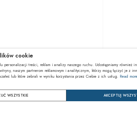
lików cookie
1.046,8
u personalizacji treści, reklam i analizy naszego ruchu. Udostępniamy również in
 witryny, naszym partnerom reklamowym i analitycznym, którzy mogą łączyć je z in
azałeś lub które zebrali w wyniku korzystania przez Ciebie z ich usług.
Read mor
DOD
UĆ WSZYSTKIE
AKCEPTUJ WSZYS
Kup ter
24 mie
Ochrona 