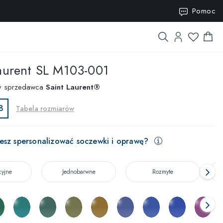
ISION15
Pomoc
aurent
SL M103-001
y sprzedawca
Saint Laurent®
8
Tabela rozmiarów
esz spersonalizować soczewki i oprawę?
cyjne
Jednobarwne
Rozmyte
T