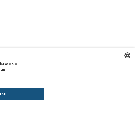
0zł
formacje o
Zawiera podatek VAT
nymi
ENGLISH
e
AJ DO KOSZYKA
DODAJ RECEPTĘ
ITALIAN
TKIE
SPANISH
az, zapłać później
FRENCH
GERMAN
siące gwarancji
przed niezgodnością towaru z umową na wszystkie produkty
PORTUGUESE