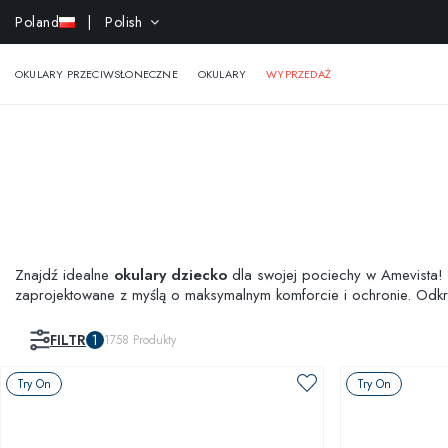
-15% e
Poland
| Polish
OKULARY PRZECIWSŁONECZNE
OKULARY
WYPRZEDAŻ
Znajdź idealne
okulary dziecko
dla swojej pociechy w Amevista! 
zaprojektowane z myślą o maksymalnym komforcie i ochronie. Odkryj
również naszą funkcję Virtual Try-On, aby zobaczyć, jak okulary p
FILTR
1
1758
Produkty
Try On
Try On