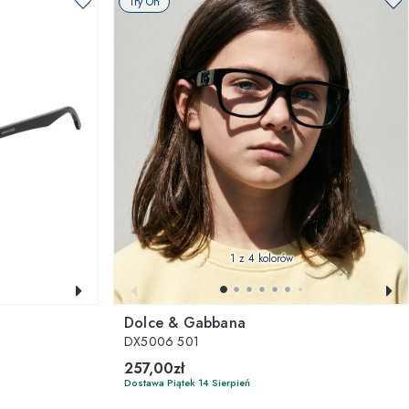
Try On
1
z 4 kolorów
Dolce & Gabbana
DX5006 501
257,00zł
Dostawa Piątek 14 Sierpień