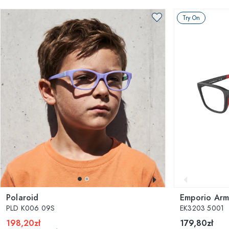
Try On
Polaroid
Emporio Arm
PLD K006 09S
EK3203 5001
198,20zł
179,80zł