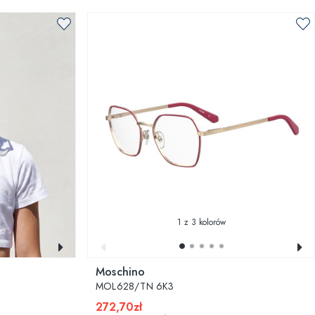
1
z 3 kolorów
Moschino
MOL628/TN 6K3
272,70zł