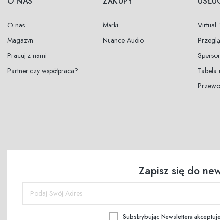
O NAS
ZAKUPY
USŁU
O nas
Marki
Virtual
Magazyn
Nuance Audio
Przegl
Pracuj z nami
Sperson
Partner czy współpraca?
Tabela
Przewo
Zapisz się do new
Subskrybując Newslettera akceptuj