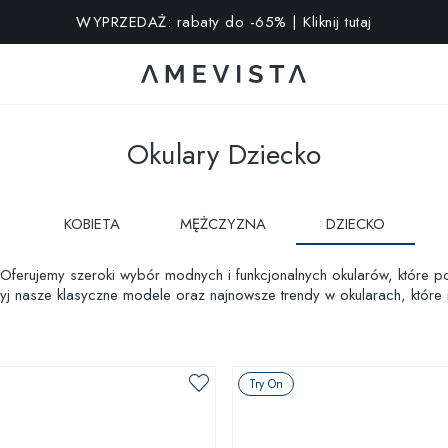
kstra na wszystkie okulary z soczewkami korekcyjnymi | Kod: V
Okulary Dziecko
KOBIETA
MĘŻCZYZNA
DZIECKO
Oferujemy szeroki wybór modnych i funkcjonalnych okularów, które p
 nasze klasyczne modele oraz najnowsze trendy w okularach, które ni
rezentują się na twarzy Twojego dziecka przed zakupem!
Try On