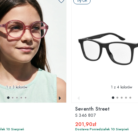
Try On
1
z 3 kolorów
1
z 4 kolorów
Seventh Street
S 346 807
201,90zł
łek 10 Sierpień
Dostawa Poniedziałek 10 Sierpień