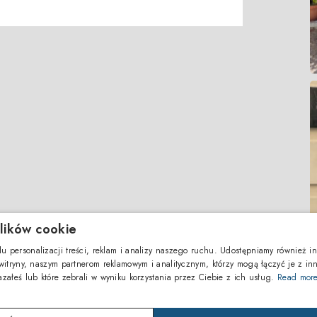
lików cookie
u personalizacji treści, reklam i analizy naszego ruchu. Udostępniamy również in
 witryny, naszym partnerom reklamowym i analitycznym, którzy mogą łączyć je z in
azałeś lub które zebrali w wyniku korzystania przez Ciebie z ich usług.
Read mor
Regula