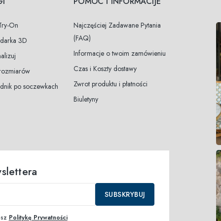
GI
POMOC I INFORMACIJE
 Try-On
Najczęściej Zadawane Pytania
(FAQ)
ądarka 3D
Informacje o twoim zamówieniu
alizuj
Czas i Koszty dostawy
 rozmiarów
Zwrot produktu i płatności
dnik po soczewkach
Biuletyny
slettera
SUBSKRYBUJ
esz
Politykę Prywatności