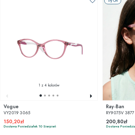
Try On
1
z 4 kolorów
Vogue
Ray-Ban
VY2019 3065
RY9075V 3877
150,20zł
200,80zł
Dostawa Poniedziałek 10 Sierpień
Dostawa Poniedzia