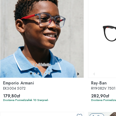
1
z 5 kolorów
Emporio Armani
Ray-Ban
EK3004 5072
RY9082V 7501
179,80zł
282,90zł
Dostawa Poniedziałek 10 Sierpień
Dostawa Poniedzia