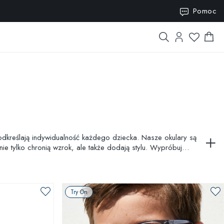
ISION15
Pomoc
odkreślają indywidualność każdego dziecka. Nasze okulary są
e tylko chronią wzrok, ale także dodają stylu. Wypróbuj
Try On