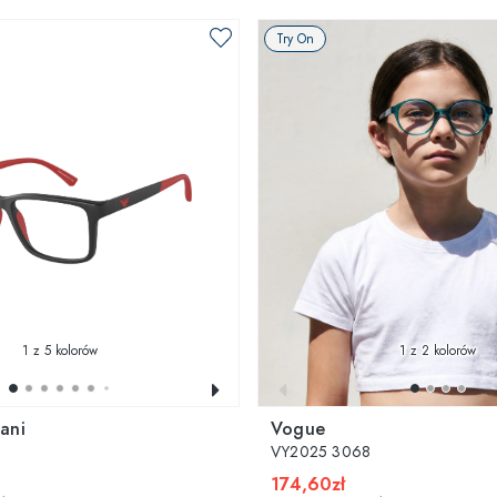
Try On
1
z 5 kolorów
1
z 2 kolorów
ani
Vogue
VY2025 3068
174,60zł