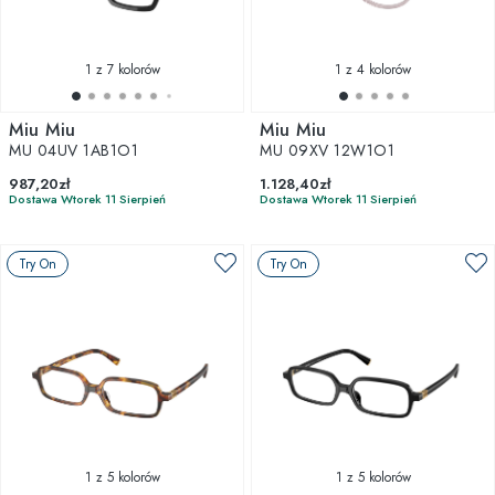
1
z 7 kolorów
1
z 4 kolorów
Miu Miu
Miu Miu
MU 04UV 1AB1O1
MU 09XV 12W1O1
987,20zł
1.128,40zł
Dostawa Wtorek 11 Sierpień
Dostawa Wtorek 11 Sierpień
Try On
Try On
1
z 5 kolorów
1
z 5 kolorów