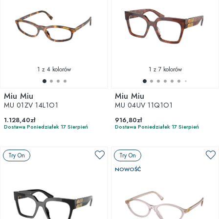
1
z 4 kolorów
1
z 7 kolorów
Miu Miu
Miu Miu
MU 01ZV 14L1O1
MU 04UV 11Q1O1
1.128,40zł
916,80zł
Dostawa Poniedziałek 17 Sierpień
Dostawa Poniedziałek 17 Sierpień
Try On
Try On
NOWOŚĆ