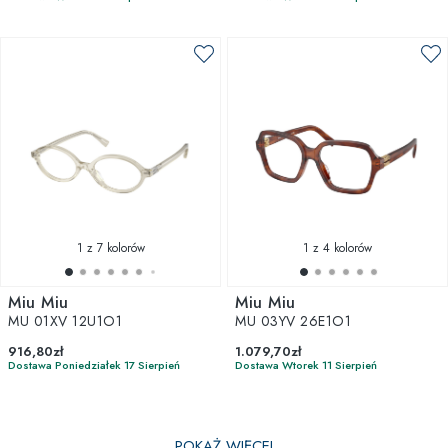
1
z 7 kolorów
1
z 4 kolorów
Miu Miu
Miu Miu
MU 01XV 12U1O1
MU 03YV 26E1O1
916,80zł
1.079,70zł
Dostawa Poniedziałek 17 Sierpień
Dostawa Wtorek 11 Sierpień
POKAŻ WIĘCEJ