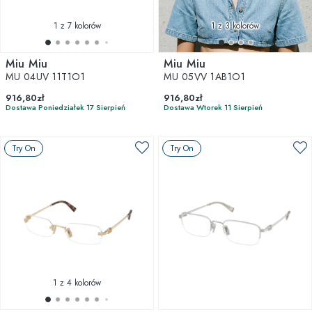
1
z 7 kolorów
1
z 3 kolorów
Miu Miu
Miu Miu
MU 04UV 11T1O1
MU 05VV 1AB1O1
916,80zł
916,80zł
Dostawa Poniedziałek 17 Sierpień
Dostawa Wtorek 11 Sierpień
Try On
Try On
1
z 4 kolorów