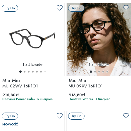
Try On
Try On
1
z 5 kolorów
1
z 4 kolorów
Miu Miu
Miu Miu
MU 02WV 16K1O1
MU 09XV 16K1O1
916,80zł
916,80zł
Dostawa Poniedziałek 17 Sierpień
Dostawa Wtorek 11 Sierpień
Try On
Try On
NOWOŚĆ