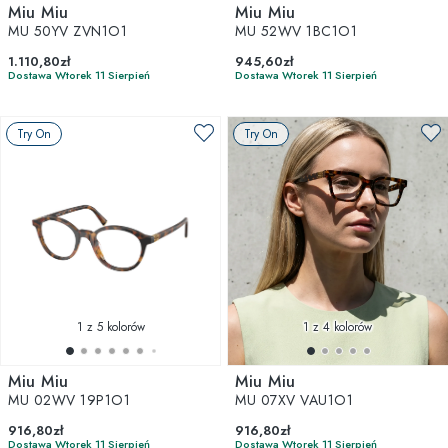
Miu Miu
Miu Miu
MU 50YV ZVN1O1
MU 52WV 1BC1O1
1.110,80zł
945,60zł
Dostawa Wtorek 11 Sierpień
Dostawa Wtorek 11 Sierpień
Try On
Try On
1
z 5 kolorów
1
z 4 kolorów
Miu Miu
Miu Miu
MU 02WV 19P1O1
MU 07XV VAU1O1
916,80zł
916,80zł
Dostawa Wtorek 11 Sierpień
Dostawa Wtorek 11 Sierpień