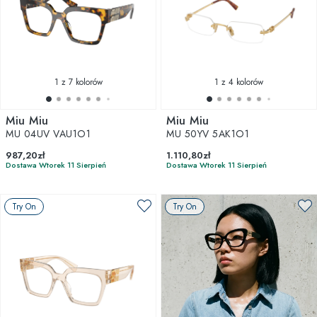
1
z 7 kolorów
1
z 4 kolorów
Miu Miu
Miu Miu
MU 04UV VAU1O1
MU 50YV 5AK1O1
987,20zł
1.110,80zł
Dostawa Wtorek 11 Sierpień
Dostawa Wtorek 11 Sierpień
Try On
Try On