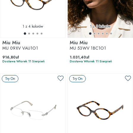
1
z 4 kolorów
1
z 3 kolorów
Miu Miu
Miu Miu
MU 09XV VAU1O1
MU 53WV 1BC1O1
916,80zł
1.031,40zł
Dostawa Wtorek 11 Sierpień
Dostawa Wtorek 11 Sierpień
Try On
Try On