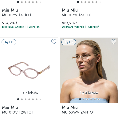
Miu Miu
Miu Miu
MU 01YV 14L1O1
MU 01YV 16K1O1
987,20zł
987,20zł
Dostawa Wtorek 11 Sierpień
Dostawa Wtorek 11 Sierpień
Try On
Try On
1
z 7 kolorów
1
z 3 kolorów
Miu Miu
Miu Miu
MU 01XV 12W1O1
MU 53WV ZVN1O1