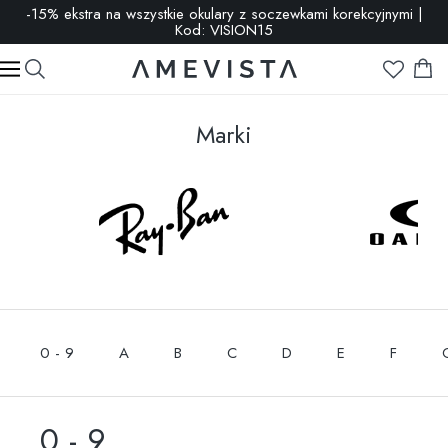
-15% ekstra na wszystkie okulary z soczewkami korekcyjnymi |
Kod: VISION15
Marki
0 - 9
A
B
C
D
E
F
0 - 9