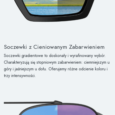
Soczewki z Cieniowanym Zabarwieniem
Soczewki gradientowe to doskonały i wyrafinowany wybór.
Charakteryzują się stopniowym zabarwieniem: ciemniejszym u
góry i jaśniejszym u dołu. Oferujemy różne odcienie koloru i
trzy intensywności.