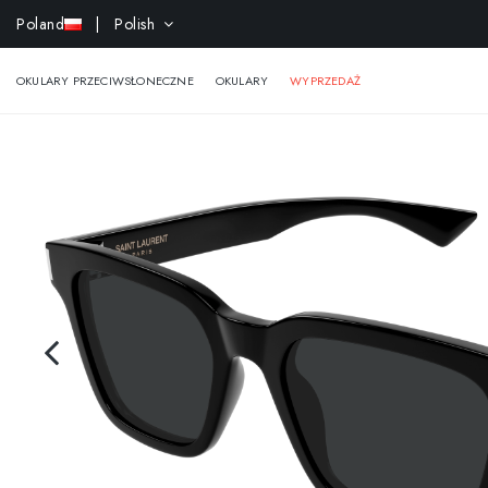
Poland
| Polish
-15% e
OKULARY PRZECIWSŁONECZNE
OKULARY
WYPRZEDAŻ