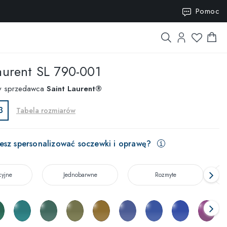
Pomoc
ISION15
aurent
SL 790-001
y sprzedawca
Saint Laurent®
3
Tabela rozmiarów
esz spersonalizować soczewki i oprawę?
cyjne
Jednobarwne
Rozmyte
T