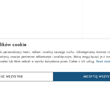
lików cookie
1.192,1
u personalizacji treści, reklam i analizy naszego ruchu. Udostępniamy również in
 witryny, naszym partnerom reklamowym i analitycznym, którzy mogą łączyć je z in
azałeś lub które zebrali w wyniku korzystania przez Ciebie z ich usług.
Read mor
DOD
UĆ WSZYSTKIE
AKCEPTUJ WSZYS
Kup ter
24 mie
Ochrona 