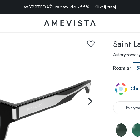
WYPRZEDAŻ: rabaty do -65% | Kliknij tutaj
kstra na wszystkie okulary z soczewkami korekcyjnymi | Kod: V
Saint L
Autoryzowan
Rozmiar
5
Chc
Polaryza