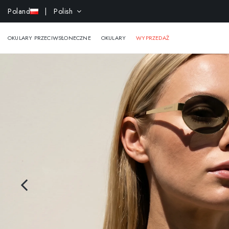
-15% e
Poland
| Polish
OKULARY PRZECIWSŁONECZNE
OKULARY
WYPRZEDAŻ