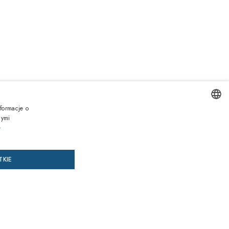
0zł
formacje o
Zawiera podatek VAT
nymi
ENGLISH
e
AJ DO KOSZYKA
DODAJ RECEPTĘ
ITALIAN
TKIE
SPANISH
az, zapłać później
FRENCH
GERMAN
siące gwarancji
przed niezgodnością towaru z umową na wszystkie produkty
PORTUGUESE