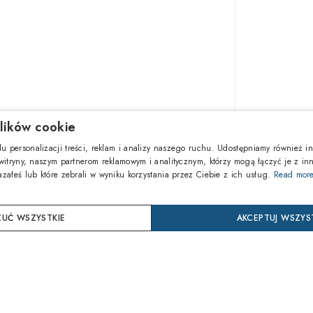
lików cookie
1.133,7
u personalizacji treści, reklam i analizy naszego ruchu. Udostępniamy również in
 witryny, naszym partnerom reklamowym i analitycznym, którzy mogą łączyć je z in
azałeś lub które zebrali w wyniku korzystania przez Ciebie z ich usług.
Read mor
DOD
UĆ WSZYSTKIE
AKCEPTUJ WSZYS
Kup ter
24 mie
Ochrona 