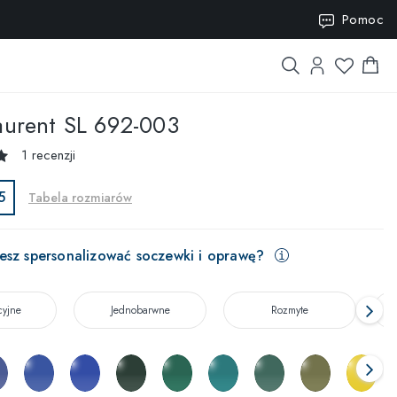
ISION15
Pomoc
aurent
SL 692-003
1 recenzji
5
Tabela rozmiarów
esz spersonalizować soczewki i oprawę?
cyjne
Jednobarwne
Rozmyte
T