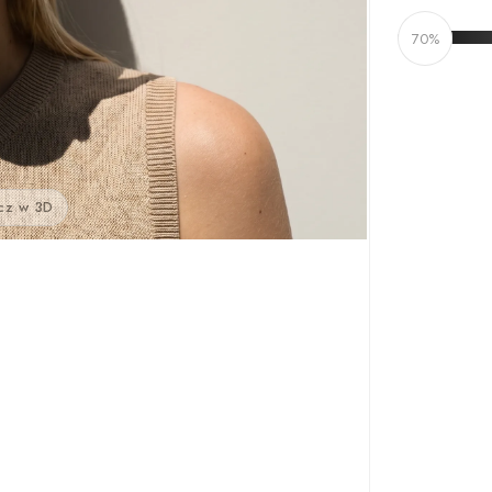
70%
cz w 3D