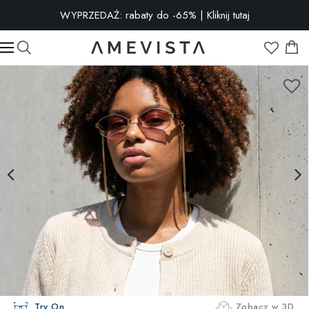
WYPRZEDAŻ: rabaty do -65% | Kliknij tutaj
-15% ekstra na wszystkie okulary z soczewkami korekcyjnymi |
Kod: VISION15
Try On
Zobacz w 3D