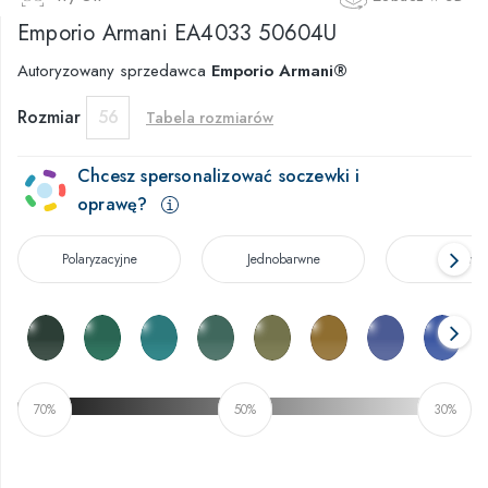
Emporio Armani
EA4033 50604U
Autoryzowany sprzedawca
Emporio Armani®
Rozmiar
56
Tabela rozmiarów
Chcesz spersonalizować soczewki i
oprawę?
Polaryzacyjne
Jednobarwne
Rozmyt
70%
50%
30%