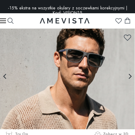
-15% ekstra na wszystkie okulary z soczewkami korekcyjnymi |
Kod: VISION15
Try On
Zobacz w 3D