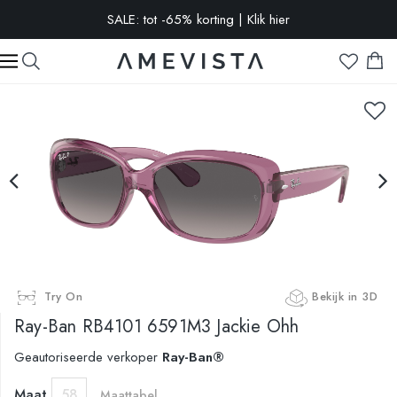
SALE: tot -65% korting | Klik hier
-10% extra op alle brillen met glazen op sterkte | Code:
VISION10
Try On
Bekijk in 3D
Ray-Ban
RB4101 6591M3 Jackie Ohh
Geautoriseerde verkoper
Ray-Ban®
Maat
58
Maattabel