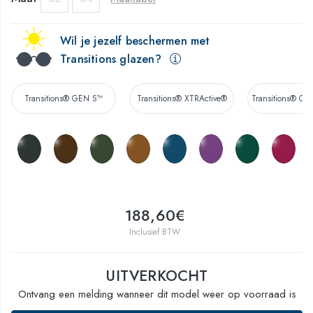
Wil je jezelf beschermen met
Transitions glazen?
Transitions® GEN S™
Transitions® XTRActive®
Transitions® Co
188,60€
Inclusief BTW
UITVERKOCHT
Ontvang een melding wanneer dit model weer op voorraad is