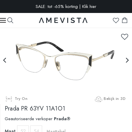
SALE: tot -65% korting | Klik hier
-10% extra op alle brillen met glazen op sterkte | Code:
VISION10
Try On
Bekijk in 3D
Prada
PR 63YV 11A1O1
Geautoriseerde verkoper
Prada®
Maat
52
54
Maattabel