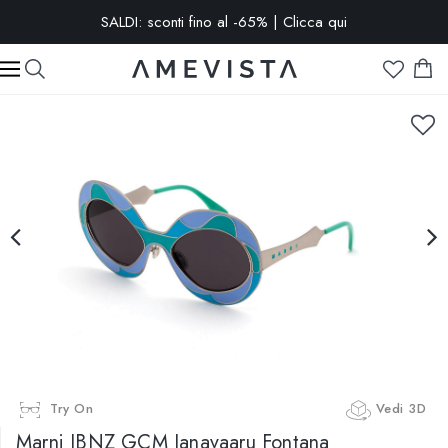
SALDI: sconti fino al -65% | Clicca qui
-15% extra su tutti gli occhiali con lenti graduate | Codice:
VISION15
Try On
Vedi 3D
Marni
IBNZ GCM Janavaaru Fontana