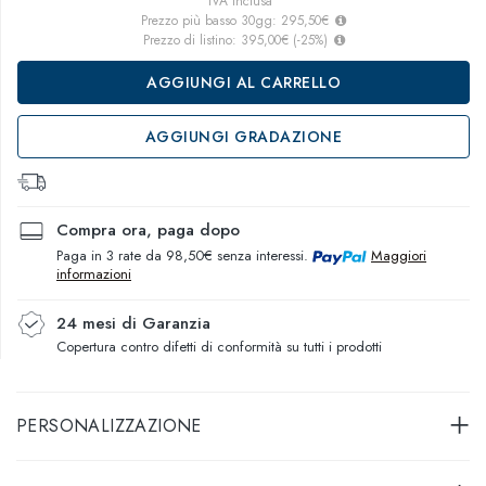
IVA inclusa
Prezzo più basso 30gg:
295,50€
Prezzo di listino:
395,00€
(
-25
%)
AGGIUNGI AL CARRELLO
AGGIUNGI GRADAZIONE
Compra ora, paga dopo
Paga in 3 rate da 98,50€ senza interessi.
Maggiori
informazioni
24 mesi di Garanzia
Copertura contro difetti di conformità su tutti i prodotti
PERSONALIZZAZIONE