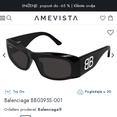
SNIŽENJE: popusti do -65 % | Kliknite ovdje
-10% popusta na sve naočale s dioptrijskim staklima | Kod:
VISION10
Try On
Pogledajte u 3D
Balenciaga
BB0395S-001
Ovlašteni prodavač
Balenciaga®