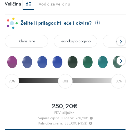
Veličina
60
Vodič za veličinu
Želite li prilagoditi leće i okvire?
Polarizirane
Jednobojno obojeno
Zamaglje
70%
50%
30%
250,20€
PDV uključen
Najniža cijena 30 dana:
250,20€
Kataloška cijena:
385,00€
(
-35
%)