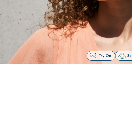
Try On
Se