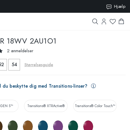
Hjælp
R 18WV 2AU1O1
2 anmeldelser
52
54
Størrelsesguide
l du beskytte dig med Transitions-linser?
® GEN S™
Transitions® XTRActive®
Transitions® Color Touch™