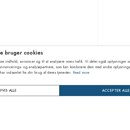
e bruger cookies
1.690,9
passe indhold, annoncer og til at analysere vores trafik. Vi deler også oplysninger
 annoncerings- og analysepartnere, som kan kombinere dem med andre oplysning
har indsamlet fra din brug af deres tjenester.
Read more
TI
FVIS ALLE
ACCEPTER ALLE
Køb nu
24 mån
Dækning