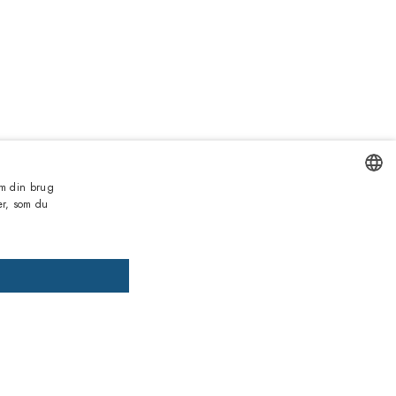
0kr
 om din brug
Inkl. moms
er, som du
ENGLISH
LFØJ TIL KURV
TILFØJ GRADUERING
ITALIAN
SPANISH
, betal senere
FRENCH
GERMAN
eders garanti
 mod manglende overensstemmelse på alle produkter
PORTUGUESE