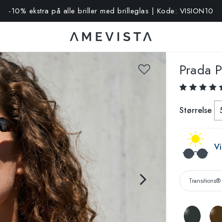
-10% ekstra på alle briller med brilleglas | Kode: VISION10
Prada
P
Størrelse
Vi
Transitions