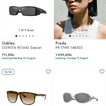
1
Af 9 farver
1
Af 17 farver
Oakley
Prada
OO9014 901443 Gascan
PR 17WS 1AB5S0
711,50kr
1.939,40kr
Levering Mandag 10 August
Levering Tirsdag 11 August
Try On