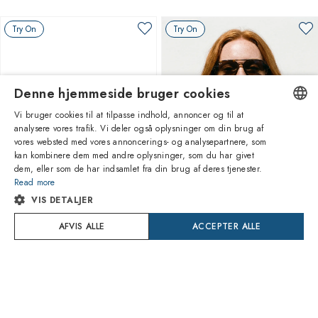
Try On
Try On
Denne hjemmeside bruger cookies
Vi bruger cookies til at tilpasse indhold, annoncer og til at
analysere vores trafik. Vi deler også oplysninger om din brug af
ENGLISH
vores websted med vores annoncerings- og analysepartnere, som
kan kombinere dem med andre oplysninger, som du har givet
ITALIAN
1
Af 6 farver
1
Af 3 farver
dem, eller som de har indsamlet fra din brug af deres tjenester.
Read more
SPANISH
VIS DETALJER
Ray-Ban
Ray-Ban
RB4456 667781 Zaya
RB4376 710/13
FRENCH
AFVIS ALLE
ACCEPTER ALLE
765,90kr
663,40kr
GERMAN
Levering Mandag 10 August
Levering Tirsdag 11 August
PORTUGUESE
Try On
Try On
POLISH