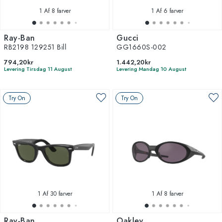
1
Af 8 farver
1
Af 6 farver
Ray-Ban
Gucci
RB2198 129251 Bill
GG1660S-002
794,20kr
1.442,20kr
Levering Tirsdag 11 August
Levering Mandag 10 August
Try On
Try On
1
Af 30 farver
1
Af 8 farver
Ray-Ban
Oakley