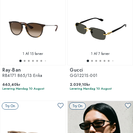
1
Af 15 farver
1
Af 7 farver
Ray-Ban
Gucci
RB4171 865/13 Erika
GG1221S-001
663,40kr
2.039,10kr
Levering Mandag 10 August
Levering Mandag 10 August
Try On
Try On