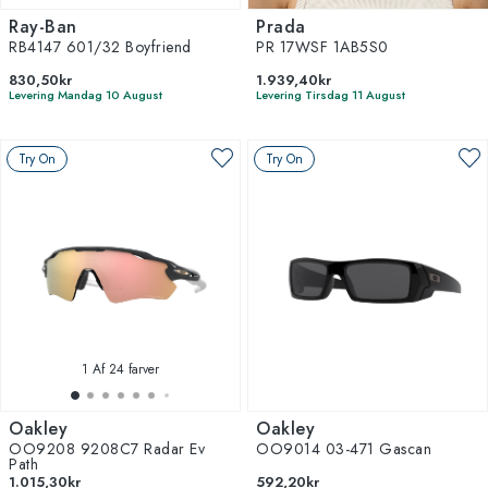
Ray-Ban
Prada
RB4147 601/32 Boyfriend
PR 17WSF 1AB5S0
830,50kr
1.939,40kr
Levering Mandag 10 August
Levering Tirsdag 11 August
Try On
Try On
1
Af 24 farver
Oakley
Oakley
OO9208 9208C7 Radar Ev
OO9014 03-471 Gascan
Path
1.015,30kr
592,20kr