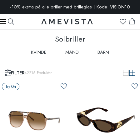
UDSALG: op til -65 % | Klik her
Solbriller
KVINDE
MAND
BARN
FILTER
42216
Produkter
Try On