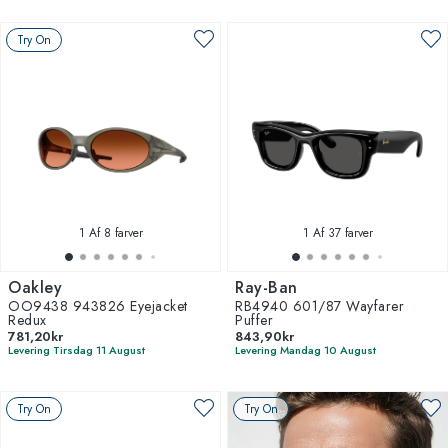
Try On
1
Af 8 farver
1
Af 37 farver
Oakley
Ray-Ban
OO9438 943826 Eyejacket
RB4940 601/87 Wayfarer
Redux
Puffer
781,20kr
843,90kr
Levering Tirsdag 11 August
Levering Mandag 10 August
Try On
Try On