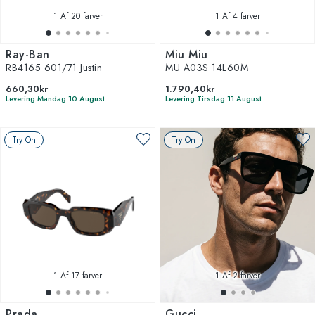
1
Af 20 farver
1
Af 4 farver
Ray-Ban
Miu Miu
RB4165 601/71 Justin
MU A03S 14L60M
660,30kr
1.790,40kr
Levering Mandag 10 August
Levering Tirsdag 11 August
Try On
Try On
1
Af 17 farver
1
Af 2 farver
Prada
Gucci