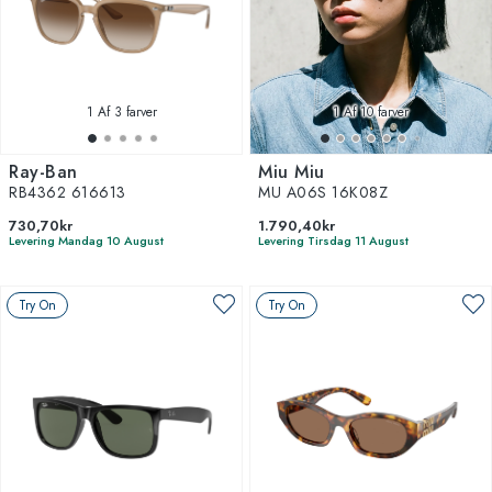
1
Af 3 farver
1
Af 10 farver
Ray-Ban
Miu Miu
RB4362 616613
MU A06S 16K08Z
730,70kr
1.790,40kr
Levering Mandag 10 August
Levering Tirsdag 11 August
Try On
Try On