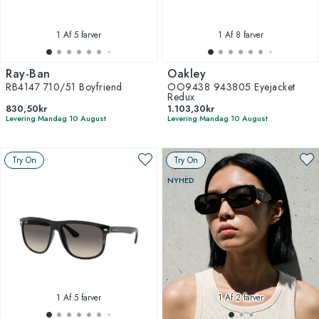
1
Af 5 farver
1
Af 8 farver
Ray-Ban
Oakley
RB4147 710/51 Boyfriend
OO9438 943805 Eyejacket
Redux
830,50kr
1.103,30kr
Levering Mandag 10 August
Levering Mandag 10 August
Try On
Try On
NYHED
1
Af 5 farver
1
Af 2 farver