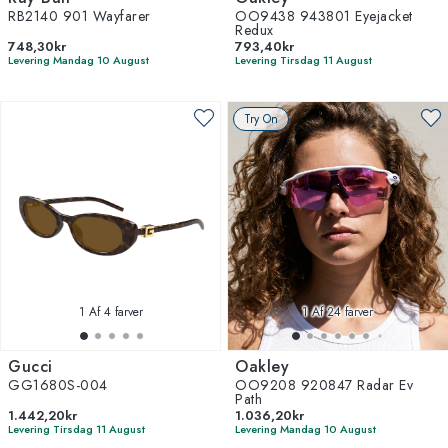
RB2140 901 Wayfarer
OO9438 943801 Eyejacket
Redux
748,30kr
793,40kr
Levering Mandag 10 August
Levering Tirsdag 11 August
Try On
1
Af 4 farver
1
Af 24 farver
Gucci
Oakley
GG1680S-004
OO9208 920847 Radar Ev
Path
1.442,20kr
1.036,20kr
Levering Tirsdag 11 August
Levering Mandag 10 August