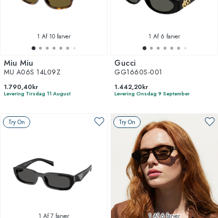
1
Af 10 farver
1
Af 6 farver
Miu Miu
Gucci
MU A06S 14L09Z
GG1660S-001
1.790,40kr
1.442,20kr
Levering Tirsdag 11 August
Levering Onsdag 9 September
Try On
Try On
1
Af 7 farver
1
Af 6 farver