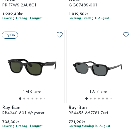
PR 17WS 2AU8C1
GG0748S-001
1.939,40kr
1.019,50kr
Levering Tirsdag 11 August
Levering Tirsdag 11 August
Try On
1
Af 6 farver
1
Af 7 farver
Ray-Ban
Ray-Ban
RB4340 601 Wayfarer
RB4455 667781 Zuri
735,30kr
771,90kr
Levering Tirsdag 11 August
Levering Mandag 10 August