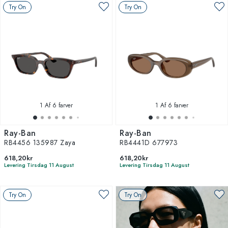
Try On
Try On
1
Af 6 farver
1
Af 6 farver
Ray-Ban
Ray-Ban
RB4456 135987 Zaya
RB4441D 677973
618,20kr
618,20kr
Levering Tirsdag 11 August
Levering Tirsdag 11 August
Try On
Try On