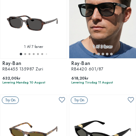
1
Af 7 farver
1
Af 3 farver
Ray-Ban
Ray-Ban
RB4455 135987 Zuri
RB4420 601/87
632,00kr
618,20kr
Levering Mandag 10 August
Levering Tirsdag 11 August
Try On
Try On