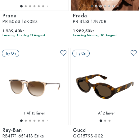
Prada
Prada
PR B06S 16K08Z
PR B15S 17N70R
1.939,40kr
1.989,50kr
Levering Tirsdag 11 August
Levering Mandag 10 August
Try On
Try On
1
Af 15 farver
1
Af 2 farver
Ray-Ban
Gucci
RB4171 651413 Erika
GG1579S-002