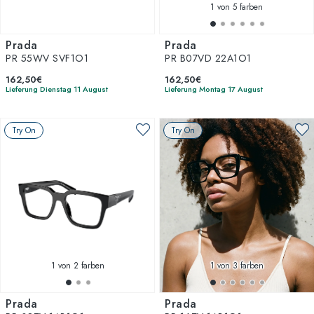
1
von 5 farben
Prada
Prada
PR 55WV SVF1O1
PR B07VD 22A1O1
162,50€
162,50€
Lieferung Dienstag 11 August
Lieferung Montag 17 August
Try On
Try On
1
von 2 farben
1
von 3 farben
Prada
Prada