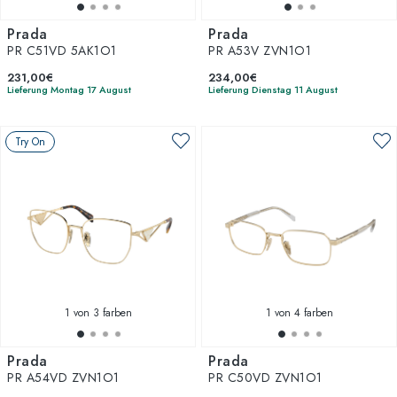
Prada
Prada
PR C51VD 5AK1O1
PR A53V ZVN1O1
231,00€
234,00€
Lieferung Montag 17 August
Lieferung Dienstag 11 August
Try On
1
von 3 farben
1
von 4 farben
Prada
Prada
PR A54VD ZVN1O1
PR C50VD ZVN1O1