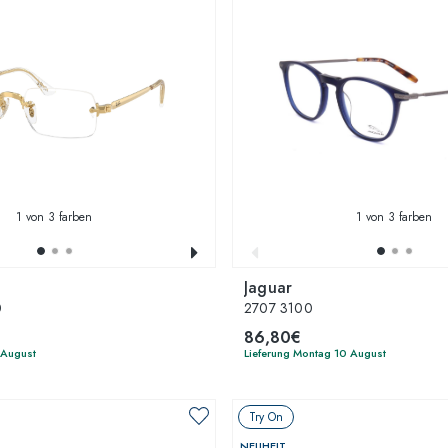
1
von 3 farben
1
von 3 farben
Jaguar
0
2707 3100
86,80€
7 August
Lieferung Montag 10 August
Try On
NEUHEIT