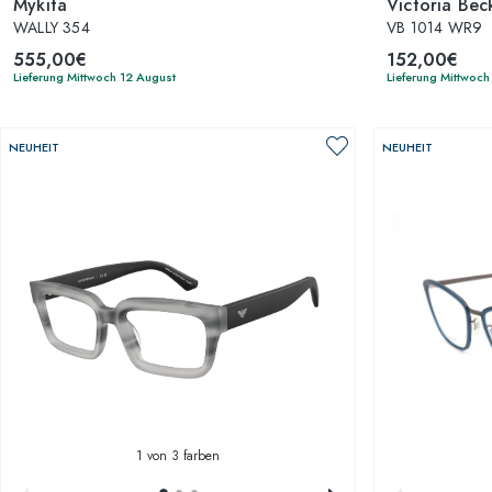
Mykita
Victoria Be
WALLY 354
VB 1014 WR9
555,00€
152,00€
Lieferung Mittwoch 12 August
Lieferung Mittwoch
NEUHEIT
NEUHEIT
1
von 3 farben