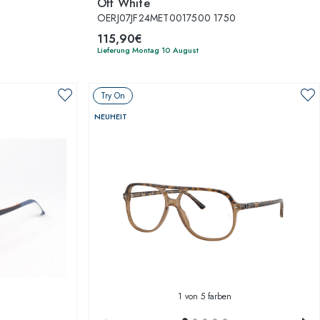
Off White
OERJ07JF24MET0017500 1750
115,90€
Lieferung Montag 10 August
Try On
NEUHEIT
1
von 5 farben