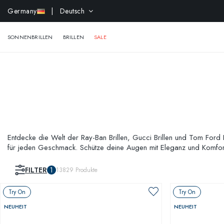
-
Germany
| Deutsch
SONNENBRILLEN
BRILLEN
SALE
Entdecke die Welt der Ray-Ban Brillen, Gucci Brillen und Tom Ford Br
für jeden Geschmack. Schütze deine Augen mit Eleganz und Komfort
Brillen und Versace Brillen, perfekt für jede Gelegenheit.
FILTER
1
13829
Produkte
Try On
Try On
NEUHEIT
NEUHEIT