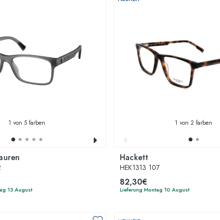
1
von 5 farben
1
von 2 farben
Lauren
Hackett
2
HEK1313 107
82,30€
tag 13 August
Lieferung Montag 10 August