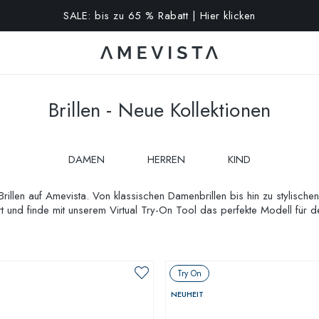
10% extra auf alle Brillen mit Korrektionsgläsern | Code: VISION
Brillen - Neue Kollektionen
DAMEN
HERREN
KIND
illen auf Amevista. Von klassischen Damenbrillen bis hin zu stylischen 
 und finde mit unserem Virtual Try-On Tool das perfekte Modell für d
Try On
NEUHEIT