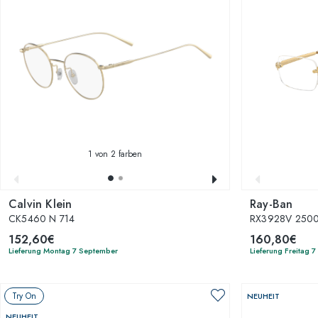
1
von 2 farben
Calvin Klein
Ray-Ban
CK5460 N 714
RX3928V 250
152,60€
160,80€
Lieferung Montag 7 September
Lieferung Freitag 
Try On
NEUHEIT
NEUHEIT