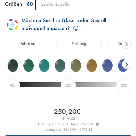
Größen
60
Größentabelle
Möchten Sie Ihre Gläser oder Gestell
individuell anpassen?
Polarisiert
Einfarbig
Verschwo
70%
50%
30%
250,20€
Inkl. MwSt.
Niedrigster Preis 30 Tage:
250,20€
Listenpreis:
385,00€
(
-35
%)