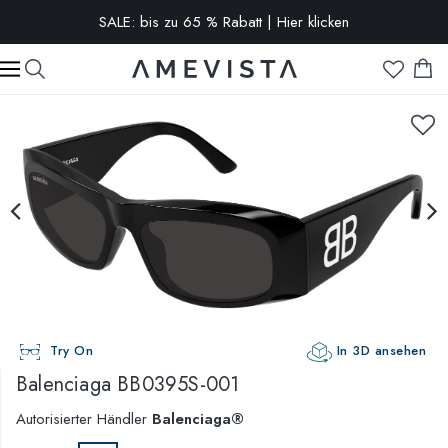
SALE: bis zu 65 % Rabatt | Hier klicken
-10% extra auf alle Brillen mit Korrektionsgläsern | Code:
VISION10
Try On
In 3D ansehen
Balenciaga
BB0395S-001
Autorisierter Händler
Balenciaga®