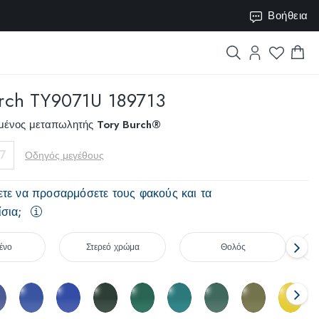
VISION10
Βοήθεια
rch
TY9071U 189713
ημένος μεταπωλητής
Tory Burch®
7
Οδηγός μεγέθους
ετε να προσαρμόσετε τους φακούς και τα
σια;
ένο
Στερεό χρώμα
Θολός
T