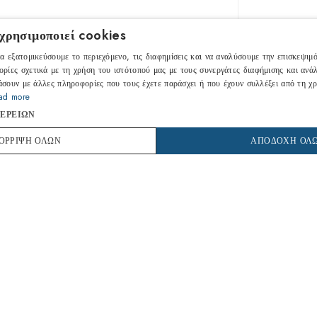
107,80
 χρησιμοποιεί cookies
α εξατομικεύσουμε το περιεχόμενο, τις διαφημίσεις και να αναλύσουμε την επισκεψιμ
ρίες σχετικά με τη χρήση του ιστότοπού μας με τους συνεργάτες διαφήμισης και ανάλ
ΕΞΑΝΤ
υάσουν με άλλες πληροφορίες που τους έχετε παράσχει ή που έχουν συλλέξει από τη χ
ad more
Λάβε ειδοποί
ΕΡΕΙΏΝ
Ε
ΌΡΡΙΨΗ ΌΛΩΝ
ΑΠΟΔΟΧΉ ΌΛ