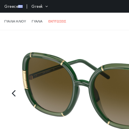
-10% επ
Greece
| Greek
ΓΥΑΛΙΆ ΗΛΊΟΥ
ΓΥΑΛΙΆ
ΕΚΠΤΩΣΕΙΣ