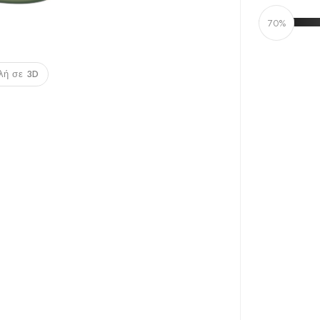
70%
λή σε 3D