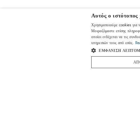
Αυτός ο ιστότοπος
Χρησιμοποιούμε cookies για ν
Μοιραζόμαστε επίσης πληροφο
οποίοι ενδέχεται να τις συνδ
υπηρεσιών τους από εσάς.
Re
ΕΜΦΆΝΙΣΗ ΛΕΠΤΟΜ
ΑΠ
ΠΡΟΣΑΡΜΟΓΗ
ΛΕΠΤΟΜΕΡΕΙΕΣ ΠΡΟΪΟΝΤΟΣ
ΠΕΡΙΓΡΑΦΉ