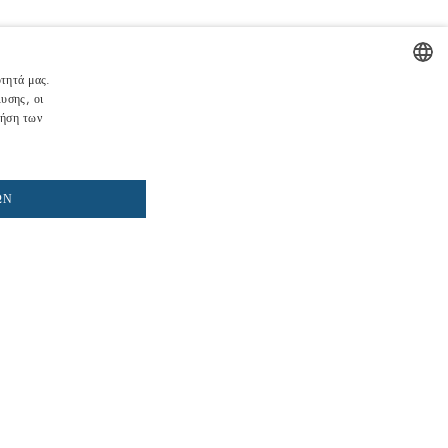
€
Συμπ. ΦΠΑ
ότητά μας.
υσης, οι
ENGLISH
ΛΉΘΗΚΕ
ρήση των
ηση όταν αυτό το μοντέλο είναι ξανά διαθέσιμο
ITALIAN
ΙΔΟΠΟΊΗΣΈ ΜΕ
SPANISH
ΩΝ
FRENCH
GERMAN
PORTUGUESE
POLISH
DUTCH
CROATIAN