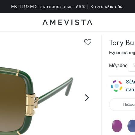
ιπλέον σε όλα τα γυαλιά με διοπτρικούς φακούς | Κωδικός: 
Tory Bu
Εξουσιοδοτ
Μέγεθος
5
Θέλ
πλαί
Πολωμ