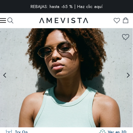
REBAJAS: hasta -65 % | Haz clic aquí
-15% extra en todas las gafas con cristales graduados | Código:
VISION15
Try On
Ver en 3D