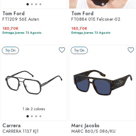
Tom Ford
Tom Ford
FT1209 56E Autari
FT0884 01E Falconer-02
180,70€
180,70€
Entrega Jueves 13 Agosto
Entrega Jueves 13 Agosto
Try On
Try On
1
de 2 colores
Carrera
Marc Jacobs
CARRERA 1137 KJ1
MARC 860/S 086/KU