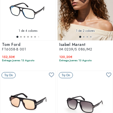
1
de 4 colores
1
de 2 colores
Tom Ford
Isabel Marant
FT6058-B 001
IM 0239/S 086/M2
152,50€
120,20€
Entrega Jueves 13 Agosto
Entrega Jueves 13 Agosto
Try On
Try On