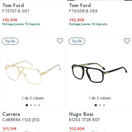
Tom Ford
Tom Ford
FT5737-B 001
FT6058-B 055
152,50€
152,50€
Entrega Jueves 13 Agosto
Entrega Jueves 13 Agosto
Try On
Try On
1
de 2 colores
1
de 2 colores
Carrera
Hugo Boss
CARRERA 1135 J5G
BOSS 1728 807
101,10€
102,80€