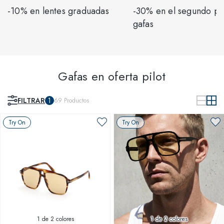
-10% en lentes graduadas
-30% en el segundo pa
gafas
Gafas en oferta pilot
FILTRAR
1
69
Productos
Try On
Try On
1
de 2 colores
1
de 2 colores