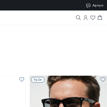
SION10
Apoyo
Try On