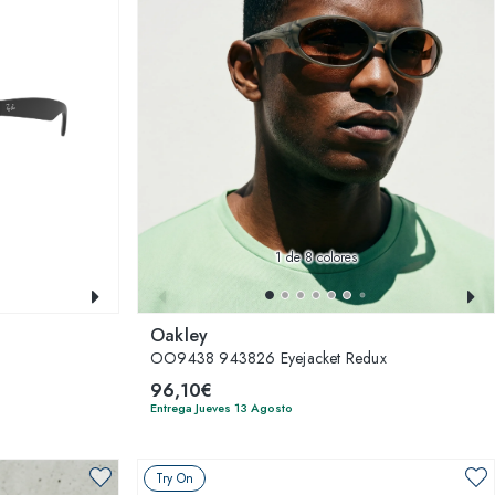
1
de 8 colores
Oakley
OO9438 943826 Eyejacket Redux
96,10€
Entrega Jueves 13 Agosto
Try On