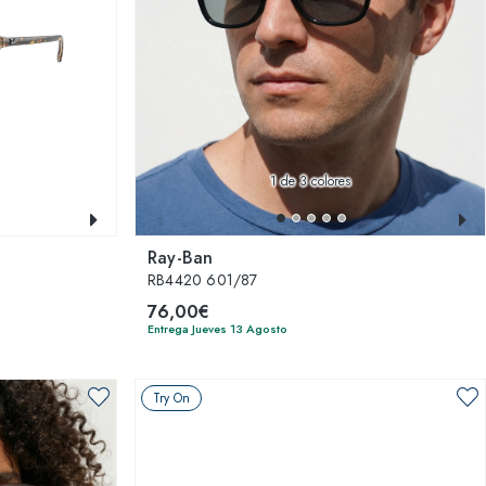
1
de 3 colores
Ray-Ban
RB4420 601/87
76,00€
Entrega Jueves 13 Agosto
Try On