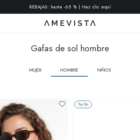
extra en todas las gafas con cristales graduados | Código: VI
Gafas de sol hombre
MUJER
HOMBRE
NIÑOS
Try On