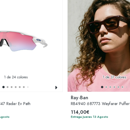
1
de 24 colores
1
de 37 colores
Ray-Ban
7 Radar Ev Path
RB4940 687773 Wayfarer Puffer
114,00€
 Agosto
Entrega Jueves 13 Agosto