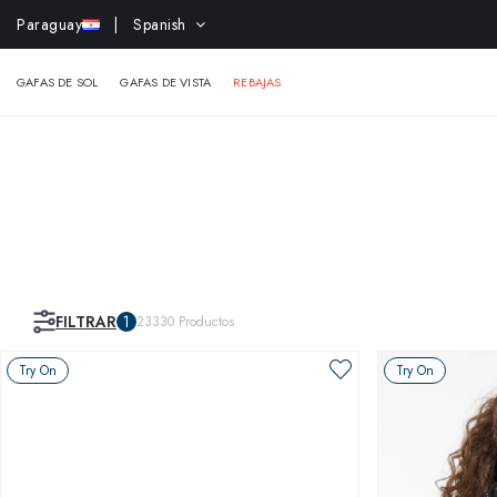
-10% 
Paraguay
| Spanish
GAFAS DE SOL
GAFAS DE VISTA
REBAJAS
FILTRAR
1
23330
Productos
Try On
Try On