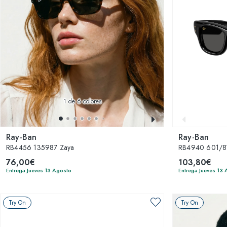
1
de 6 colores
Ray-Ban
Ray-Ban
RB4456 135987 Zaya
RB4940 601/87
76,00€
103,80€
Entrega Jueves 13 Agosto
Entrega Jueves 13
Try On
Try On