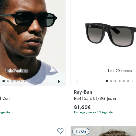
1
de 7 colores
1
de 20 colores
Ray-Ban
 Zuri
RB4165 601/8G Justin
81,60€
 Agosto
Entrega Jueves 13 Agosto
Try On