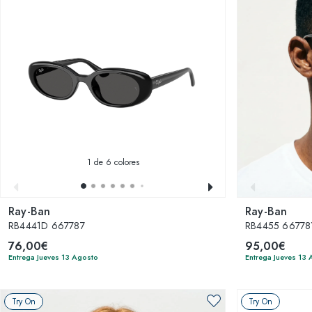
1
de 6 colores
Ray-Ban
Ray-Ban
RB4441D 667787
RB4455 667781
76,00€
95,00€
Entrega Jueves 13 Agosto
Entrega Jueves 13
Try On
Try On