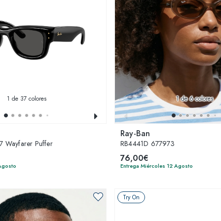
1
de 37 colores
1
de 6 colores
Ray-Ban
 Wayfarer Puffer
RB4441D 677973
76,00€
 Agosto
Entrega Miércoles 12 Agosto
Try On